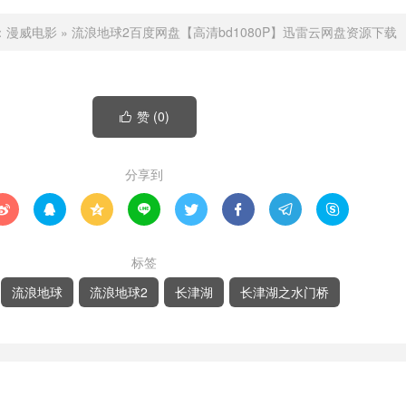
：
漫威电影
»
流浪地球2百度网盘【高清bd1080P】迅雷云网盘资源下载
赞 (
0
)

分享到








标签
流浪地球
流浪地球2
长津湖
长津湖之水门桥