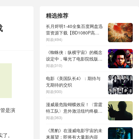
精选推荐
载
长月烬明1-40全集百度网盘迅
雷资源下载【BD1080P高清
大结局】完整版
阅读(494)
《蜘蛛侠：纵横宇宙》的概念
设定中，曝光了电影院线版中
被删减的16名反派角色
阅读(310)
电影《美国队长4》：期待与
无期待的交织
阅读(930)
漫威最危险蝴蝶效应！〈雷霆
不管是演
特工队〉意外激活纽约终极危
机
阅读(363)
《黑豹》在漫威电影宇宙的未
实了。
来展望：即将有大量新内容