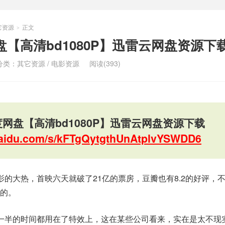
它资源
正文
>
【高清bd1080P】迅雷云网盘资源下
分类：
其它资源
/
电影资源
阅读(393)
网盘【高清bd1080P】迅雷云网盘资源下载
.baidu.com/s/kFTgQytgthUnAtplvYSWDD6
影的大热，首映六天就破了21亿的票房，豆瓣也有8.2的好评，
的。
一半的时间都用在了特效上，这在某些公司看来，实在是太不现