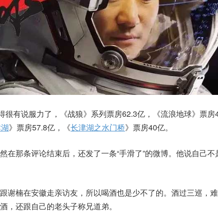
得很有说服力了，《战狼》系列票房62.3亿，《流浪地球》票房46
津湖
》票房57.8亿，《
长津湖之水门桥
》票房40亿。
然在那条评论结束后，还发了一条“手滑了”的微博。他说自己不
直跟谢楠在安徽走亲访友，所以喝酒也是少不了的。酒过三巡，难
酒，还跟自己的老头子称兄道弟。