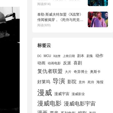
阅读(614)
泰勒·斯威夫特加盟《X战警》
传闻被揭穿，《死侍与死党》
报道终结多年猜测
阅读(320)
标签云
动作
剧本
MCU
剧集
DC
X战警
上映日期
喜剧
动画
反派
动画电影
复仇者联盟
奇异博士
奥斯卡
大片
导演
好莱坞
影院
海报
死侍
意外
漫威
漫威宇宙
漫威影业
漫威电影
漫威电影宇宙
漫画
票房
编剧
系列电影