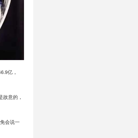
.9亿，
是故意的，
免会说一