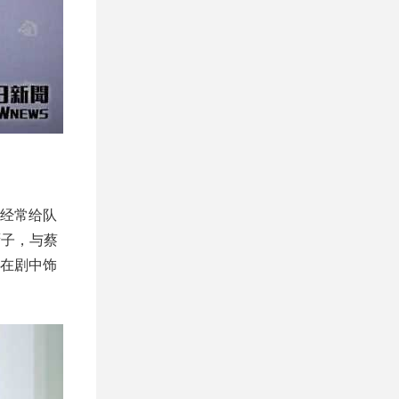
经常给队
厨子，与蔡
在剧中饰
。