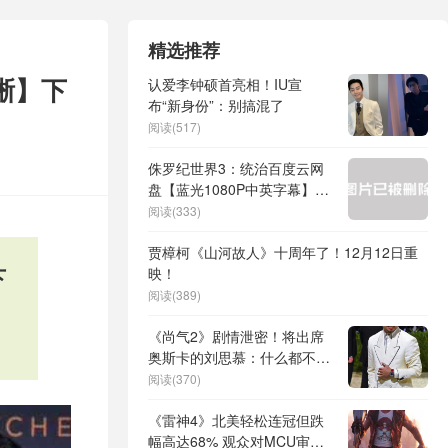
精选推荐
晰】下
认爱李钟硕首亮相！IU宣
布“新身份”：别搞混了
阅读(517)
侏罗纪世界3：统治百度云网
盘【蓝光1080P中英字幕】资
源
阅读(333)
贾樟柯《山河故人》十周年了！12月12日重
下
映！
阅读(389)
《尚气2》剧情泄密！将出席
奥斯卡的刘思慕：什么都不知
道
阅读(370)
《雷神4》北美轻松连冠但跌
幅高达68% 观众对MCU审美