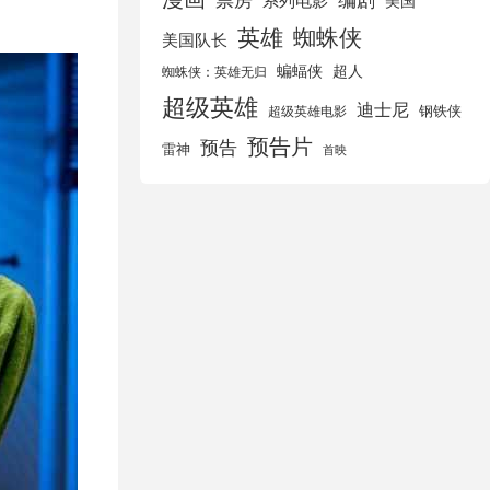
美国
英雄
蜘蛛侠
美国队长
蝙蝠侠
超人
蜘蛛侠：英雄无归
超级英雄
迪士尼
钢铁侠
超级英雄电影
预告片
预告
雷神
首映