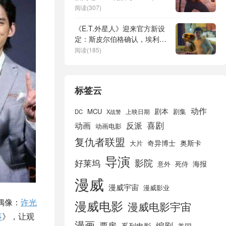
疲劳了吗？
阅读(307)
《E.T.外星人》迎来官方新设
定：斯皮尔伯格确认，埃利奥
特与E.T.从未重逢
阅读(185)
标签云
动作
剧本
MCU
剧集
DC
X战警
上映日期
喜剧
动画
反派
动画电影
复仇者联盟
奇异博士
奥斯卡
大片
导演
好莱坞
影院
海报
死侍
意外
漫威
漫威宇宙
漫威影业
偶像：
许光
漫威电影
漫威电影宇宙
事
》，让观
漫画
票房
编剧
系列电影