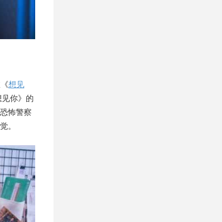
在《
想见
想见你》的
恐怖警察
觉。