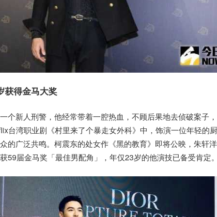
岁获得金马大奖
是一个新人刑警，他经常带着一腔热血，不顾后果地去侦破案子，
tflix台湾职业剧《村里来了个暴走女外科》中，饰演一位年轻的
观众的广泛共鸣。柯震东的处女作《黑的教育》即将公映，朱轩洋
获59届金马奖「最佳男配角」，年仅23岁的他演技已备受肯定