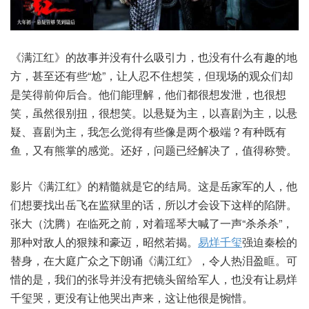
《满江红》的故事并没有什么吸引力，也没有什么有趣的地
方，甚至还有些“尬”，让人忍不住想笑，但现场的观众们却
是笑得前仰后合。他们能理解，他们都很想发泄，也很想
笑，虽然很别扭，很想笑。以悬疑为主，以喜剧为主，以悬
疑、喜剧为主，我怎么觉得有些像是两个极端？有种既有
鱼，又有熊掌的感觉。还好，问题已经解决了，值得称赞。
影片《满江红》的精髓就是它的结局。这是岳家军的人，他
们想要找出岳飞在监狱里的话，所以才会设下这样的陷阱。
张大（沈腾）在临死之前，对着瑶琴大喊了一声“杀杀杀”，
那种对敌人的狠辣和豪迈，昭然若揭。
易烊千玺
强迫秦桧的
替身，在大庭广众之下朗诵《满江红》，令人热泪盈眶。可
惜的是，我们的张导并没有把镜头留给军人，也没有让易烊
千玺哭，更没有让他哭出声来，这让他很是惋惜。