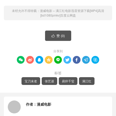
未经允许不得转载：
漫威电影
»
满江红电影迅雷资源下载[MP4]高清
[bd1080pmkv]百度云网盘
赞 (
0
)

分享到









标签
宝刀未老
张艺谋
易烊千玺
满江红
作者：
漫威电影