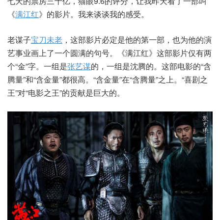
七天的票房三十亿，猫眼9.6的评分，让我昨天看了一部叫
《
满江红
》的影片。我来谈谈我的感受。
老谋子
宝刀未老
，这部影片必定是他的第一部，也为他的演
艺事业画上了一个圆满的句号。《满江红》这部影片仅有两
个“金”字。一组是
张艺谋
的，一组是沈腾的。这部电影的“含
腾量”和“含金量”都很高。“含金量”在“含腾量”之上。“喜剧之
王”对“电影之王”的贡献是巨大的。