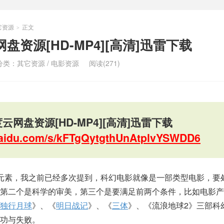
它资源
正文
>
盘资源[HD-MP4][高清]迅雷下载
分类：
其它资源
/
电影资源
阅读(271)
云网盘资源[HD-MP4][高清]迅雷下载
.baidu.com/s/kFTgQytgthUnAtplvYSWDD6
元素，我之前已经多次提到，科幻电影就像是一部类型电影，要
，第二个是科学的审美，第三个是要满足前两个条件，比如电影产
独行月球
》、《
明日战记
》、《
三体
》、《流浪地球2》三部科
功与失败。