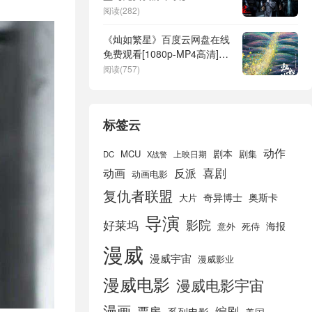
阅读(282)
《灿如繁星》百度云网盘在线
免费观看[1080p-MP4高清]资
源下载
阅读(757)
标签云
动作
剧本
MCU
剧集
DC
X战警
上映日期
喜剧
动画
反派
动画电影
复仇者联盟
奇异博士
奥斯卡
大片
导演
好莱坞
影院
海报
死侍
意外
漫威
漫威宇宙
漫威影业
漫威电影
漫威电影宇宙
漫画
票房
编剧
系列电影