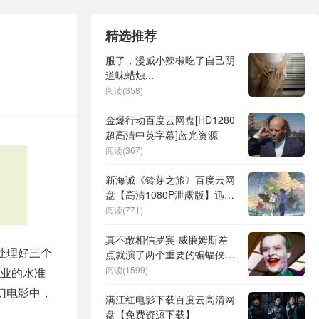
精选推荐
服了，漫威小辣椒吃了自己阴
道味蜡烛...
阅读(358)
金爆行动百度云网盘[HD1280
超高清中英字幕]蓝光资源
阅读(367)
新海诚《铃芽之旅》百度云网
盘【高清1080P泄露版】迅雷
资源下载
阅读(771)
真不敢相信罗宾·威廉姆斯差
处理好三个
点就演了两个重要的蝙蝠侠电
影反派角色
阅读(1599)
业的水准
幻电影中，
满江红电影下载百度云高清网
盘【免费资源下载】