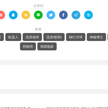
分享到








标签
记
机器人
流浪地球
流浪地球2
独行月球
神秘博士
阿丽塔
韩国电影