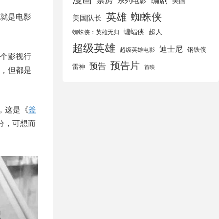
美国
英雄
蜘蛛侠
就是电影
美国队长
蝙蝠侠
超人
蜘蛛侠：英雄无归
超级英雄
迪士尼
钢铁侠
超级英雄电影
个影视行
预告片
预告
雷神
首映
，但都是
》，这是《
釜
分，可想而