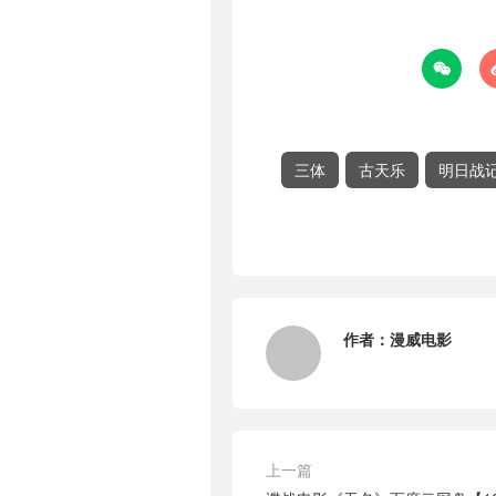

三体
古天乐
明日战
作者：
漫威电影
上一篇