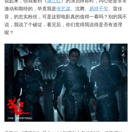
说起来，但我看到《
满江红
》的演员阵容时，内心还是非常
激动和期待的，毕竟我是
张艺谋
、沈腾、
易烊千玺
、雷佳
音，的忠实粉丝，可是这部电影真的值得一看吗？别的我不
说，我说了个破绽，看完后，你们觉得我说得是否有道理
呢？