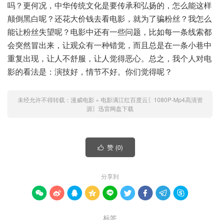
吗？更何况，中华传统文化是要传承和弘扬的，怎么能这样
颠倒黑白呢？还花大价钱去看电影，就为了骗粉丝？我怎么
能让粉丝失望呢？电影中还有一些问题，比如每一条线索都
会突然冒出来，让观众有一种错觉，而且总是在一条小巷中
重复出现，让人不舒服，让人觉得恶心。总之，我个人对电
影的看法是：演技好，情节不好。你们觉得呢？
未经允许不得转载：
漫威电影
»
电影满江红百度云〖1080P-Mp4高清资
源〗迅雷网盘下载
赞 (
0
)

分享到









标签