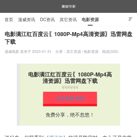
首页
漫威资讯
DC资讯
其它资讯
电影资源

电视剧资源
漫威图片
电影满江红百度云〖1080P-Mp4高清资源〗迅雷网盘
下载
漫威电影
漫威电影 发布于 2023-01-31
分类：
其它资源
/
电影资源
阅读(330)
电影满江红百度云〖1080P-Mp4高
清资源〗迅雷网盘下载
☟☟☟☟☟☟
点击获取资源
免费分享，绝不忽悠！