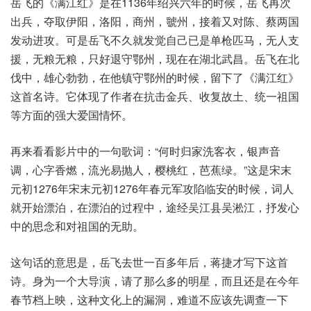
岳飞的《满江红》是在1136年绍兴六年的时候，岳飞再次
出兵，夺取伊阳，洛阳，商州，虢州，接着又对陈、蔡两国
发动进攻。可是岳飞不久就发觉自己已是单枪匹马，无人支
援，无粮无粮，只好退守鄂州，现在在湖北武昌。岳飞在北
伐中，雄心勃勃，在他镇守鄂州的时候，留下了《满江红》
这首名诗。它体现了作者在抗击金兵、收复故土、统一祖国
等方面的强大爱国情怀。
再来看看影片中的一句歌词：“何时归家洗客衣，银声音
调，心字香燃，流光易抛人，樱桃红，芭蕉绿。”这是宋末
元初1276年宋末元初1276年春元军攻陷临安的时候，词人
就开始漂泊，在漂泊的过程中，途经吴江县吴淞江，抒发心
中的思念和对祖国的无助。
这句话的意思是，岳飞去世一百多年后，蒋捷才写下这首
诗。身为一个大导演，请了那么多的明星，而且还是在今年
春节档上映，这种文化上的漏洞，难道不应该先调查一下