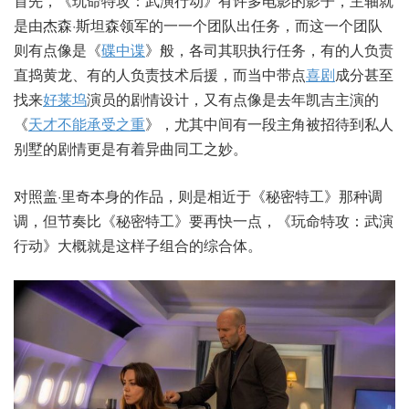
首先，《玩命特攻：武演行动》有许多电影的影子，主轴就
是由杰森·斯坦森领军的一一个团队出任务，而这一个团队
则有点像是《
碟中谍
》般，各司其职执行任务，有的人负责
直捣黄龙、有的人负责技术后援，而当中带点
喜剧
成分甚至
找来
好莱坞
演员的剧情设计，又有点像是去年凯吉主演的
《
天才不能承受之重
》，尤其中间有一段主角被招待到私人
别墅的剧情更是有着异曲同工之妙。
对照盖·里奇本身的作品，则是相近于《秘密特工》那种调
调，但节奏比《秘密特工》要再快一点，《玩命特攻：武演
行动》大概就是这样子组合的综合体。