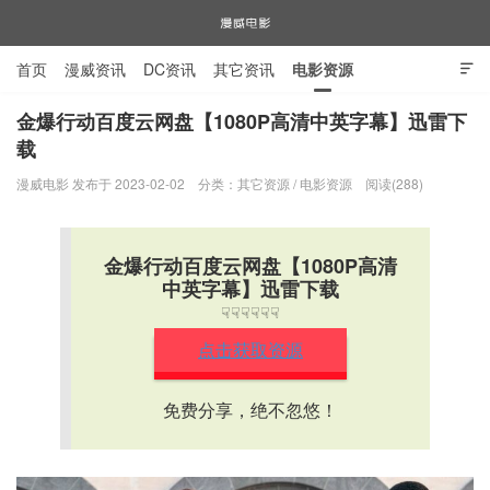
首页
漫威资讯
DC资讯
其它资讯
电影资源

电视剧资源
漫威图片
金爆行动百度云网盘【1080P高清中英字幕】迅雷下
载
漫威电影
漫威电影 发布于 2023-02-02
分类：
其它资源
/
电影资源
阅读(288)
金爆行动百度云网盘【1080P高清
中英字幕】迅雷下载
☟☟☟☟☟☟
点击获取资源
免费分享，绝不忽悠！