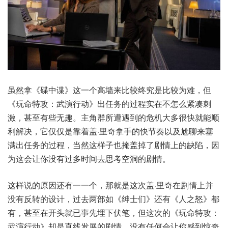
虽然拿《碟中谍》这一个高墙来比较终究是比较为难，但
《玩命特攻：武演行动》出任务的过程实在不怎么紧凑刺
激，甚至有些无趣。主角群所遭遇到的危机大多很快就能顺
利解决，它仅仅是靠着盖·里奇拿手的快节奏以及尬聊来塞
满出任务的过程，当然这样子也掩盖掉了剧情上的缺陷，因
为这会让你没有过多时间去思考空洞的剧情。
这样说的原因还有一一个，那就是这次盖·里奇在剧情上并
没有反转的设计，过去两部如《绅士们》还有《人之怒》都
有，甚至在开头就已事先埋下伏笔，但这次的《玩命特攻：
武演行动》却是直线发展的剧情，没有任何会让你感到惊奇