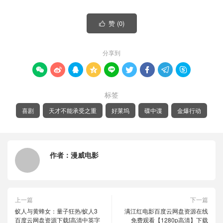
赞 (
0
)

分享到









标签
喜剧
天才不能承受之重
好莱坞
碟中谍
金爆行动
作者：
漫威电影
上一篇
下一篇
蚁人与黄蜂女：量子狂热/蚁人3
满江红电影百度云网盘资源在线
百度云网盘资源下载[高清中英字
免费观看【1280p高清】下载