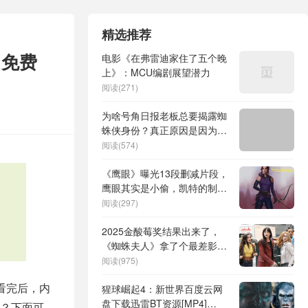
精选推荐
】免费
电影《在弗雷迪家住了五个晚
上》：MCU编剧展望潜力
阅读(271)
为啥号角日报老板总要揭露蜘
蛛侠身份？真正原因是因为他
妻子！
阅读(574)
《鹰眼》曝光13段删减片段，
鹰眼其实是小偷，凯特的制服
布料更少
阅读(297)
2025金酸莓奖结果出来了，
《蜘蛛夫人》拿了个最差影
片，《小丑2》也上榜了
阅读(975)
看完后，内
猩球崛起4：新世界百度云网
盘下载迅雷BT资源[MP4]
？下面可