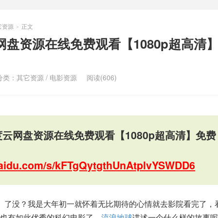
它资源
正文
>
网盘资源在线免费观看【1080p超高清
分类：
其它资源
/
电影资源
阅读(606)
度云网盘资源在线免费观看【1080p超高清】免费
.baidu.com/s/kFTgQytgthUnAtplvYSWDD6
》了没？我是大年初一就怀着无比期待的心情就去影院看完了，
也有如此优秀的科幻电影了，
流浪地球
讲述一个什么样的故事呢