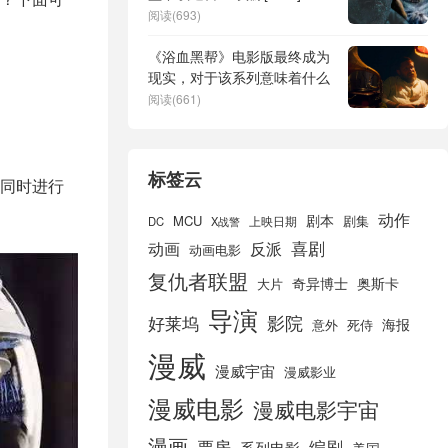
[HD1280p高清]
阅读(693)
《浴血黑帮》电影版最终成为
现实，对于该系列意味着什么
阅读(661)
标签云
同时进行
动作
剧本
MCU
剧集
DC
X战警
上映日期
喜剧
动画
反派
动画电影
复仇者联盟
奇异博士
奥斯卡
大片
导演
好莱坞
影院
海报
死侍
意外
漫威
漫威宇宙
漫威影业
漫威电影
漫威电影宇宙
漫画
票房
编剧
系列电影