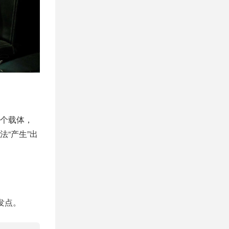
个载体，
“产生”出
发点。