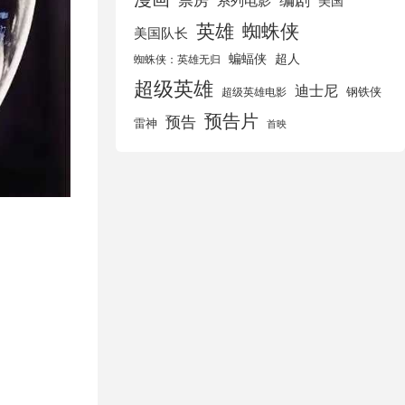
美国
英雄
蜘蛛侠
美国队长
蝙蝠侠
超人
蜘蛛侠：英雄无归
超级英雄
迪士尼
钢铁侠
超级英雄电影
预告片
预告
雷神
首映