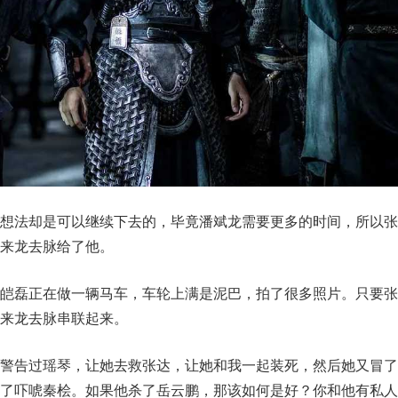
的想法却是可以继续下去的，毕竟潘斌龙需要更多的时间，所以张
来龙去脉给了他。
余皑磊正在做一辆马车，车轮上满是泥巴，拍了很多照片。只要张
来龙去脉串联起来。
就警告过瑶琴，让她去救张达，让她和我一起装死，然后她又冒了
为了吓唬秦桧。如果他杀了岳云鹏，那该如何是好？你和他有私人