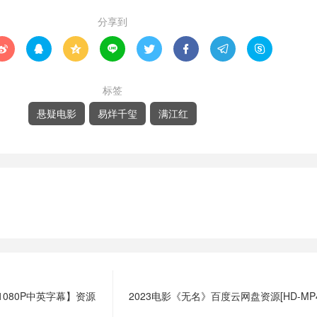
分享到








标签
悬疑电影
易烊千玺
满江红
080P中英字幕】资源
2023电影《无名》百度云网盘资源[HD-MP4