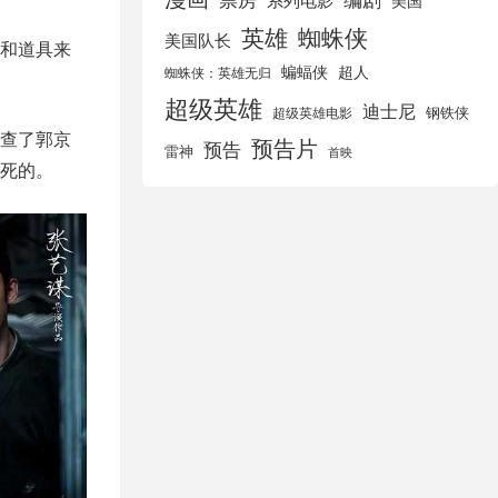
美国
英雄
蜘蛛侠
美国队长
和道具来
蝙蝠侠
超人
蜘蛛侠：英雄无归
超级英雄
迪士尼
钢铁侠
超级英雄电影
查了郭京
预告片
预告
雷神
首映
死的。