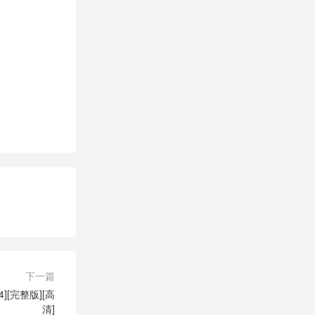
下一篇
][完整版][高
清]