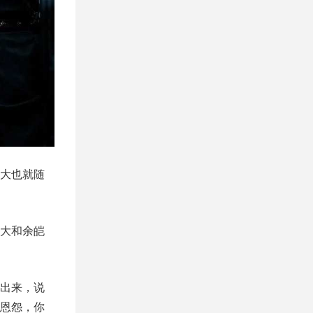
大也就随
大和余皑
出来，说
恩怨，你