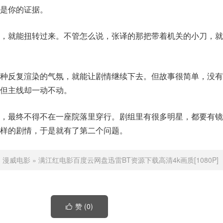
是你的证据。
事，就能扭转过来。不管怎么说，张译的那把带着机关的小刀，就
种反复渲染的气氛，就能让剧情继续下去。但故事很简单，没有
但主线却一动不动。
整，最终不得不在一座院落里穿行。剧组里有很多明星，都要有镜
样的剧情，于是就有了第二个问题。
：
漫威电影
»
满江红电影百度云网盘迅雷BT资源下载高清4k画质[1080P]
赞 (
0
)
