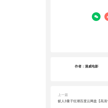

作者：
漫威电影
上一篇
蚁人3量子狂潮百度云网盘【高清1