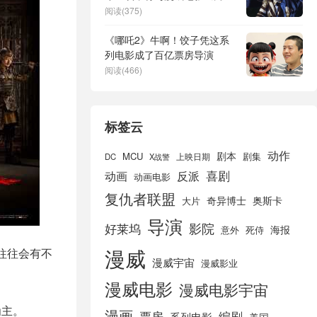
战士》展开对决
阅读(375)
《哪吒2》牛啊！饺子凭这系
列电影成了百亿票房导演
阅读(466)
标签云
动作
剧本
MCU
剧集
DC
X战警
上映日期
喜剧
动画
反派
动画电影
复仇者联盟
奇异博士
奥斯卡
大片
导演
好莱坞
影院
海报
死侍
意外
漫威
往往会有不
漫威宇宙
漫威影业
漫威电影
漫威电影宇宙
为主。
漫画
票房
编剧
系列电影