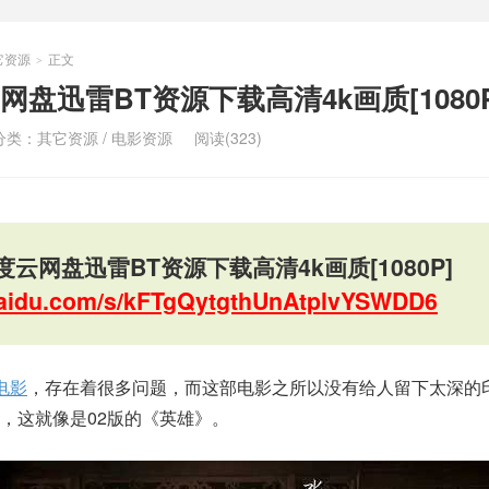
它资源
正文
>
盘迅雷BT资源下载高清4k画质[1080P
分类：
其它资源
/
电影资源
阅读(323)
云网盘迅雷BT资源下载高清4k画质[1080P]
.baidu.com/s/kFTgQytgthUnAtplvYSWDD6
电影
，存在着很多问题，而这部电影之所以没有给人留下太深的
，这就像是02版的《英雄》。