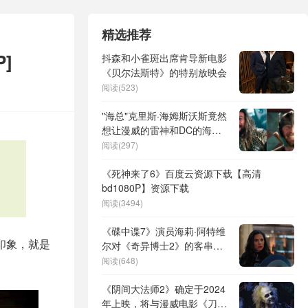
精选推荐
]
抖森和小雀斑出席肯导新电影
《贝尔法斯特》的特别放映会
阅读(523)
"海总"克里斯·海姆斯沃斯竟然
想让漫威的雷神和DC的海王
干上一架！
阅读(297)
《死神来了6》百度云资源下载【高清
bd1080P】资源下载
阅读(3494)
《碟中谍7》演员海莉·阿特维
印象，就是
尔对《奇异博士2》的客串剧
情表达不满：“那是令人沮丧
阅读(648)
的时刻”
《阴间大法师2》确定于2024
年上映，将与漫威电影《刀锋