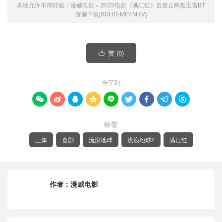
未经允许不得转载：
漫威电影
»
2023电影《满江红》百度云网盘迅雷BT
资源下载[BDHD-MP4MKV]
赞 (
0
)

分享到









标签
三体
喜剧
流浪地球
流浪地球2
满江红
作者：
漫威电影