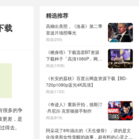
精选推荐
下载
高糊出美照，《洛基》第二季
首波片场照曝光
阅读(255)
《栖身塔》下载迅雷BT资源
下载种子「高清1080P」网盘
资源下载
阅读(1008)
《长安的荔枝》百度云网盘资源下载【BD-
720p1080p蓝光4K高清】
阅读(1133)
《奇迹人》重新开拍，德斯汀
有很多的争
·丹尼尔·克里顿接手制作
阅读(819)
技更差，是
过得去。
阿朵花了8年搞出的《天生傲骨》，讲的是文
化传承和女性觉醒的故事，超有料的心灵之