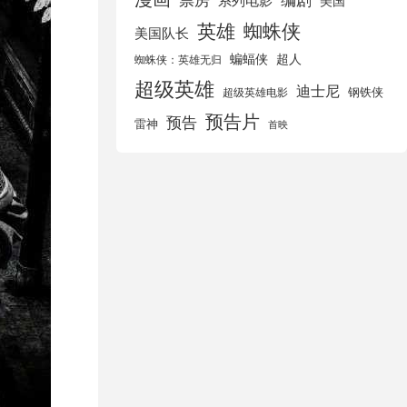
美国
英雄
蜘蛛侠
美国队长
蝙蝠侠
超人
蜘蛛侠：英雄无归
超级英雄
迪士尼
钢铁侠
超级英雄电影
预告片
预告
雷神
首映