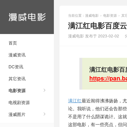
当前位置：
漫威电影
电影资源
其
>
>
满江红电影百度云
漫威电影 发布于 2023-02-02
首页
漫威资讯
DC资讯
满江红电影百
https://pan
其它资讯
电影资源
满江红
最近闹得沸沸扬扬，尤
电视剧资源
论。我听说，他们还会告那些
漫威图片
不是用了什么阴谋诡计。这
这部电影，有一些亮点，但问