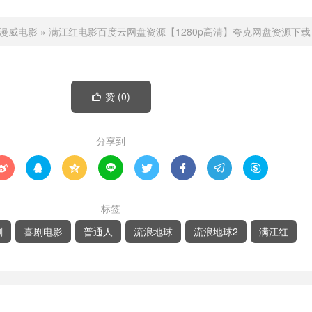
漫威电影
»
满江红电影百度云网盘资源【1280p高清】夸克网盘资源下载
赞 (
0
)

分享到








标签
剧
喜剧电影
普通人
流浪地球
流浪地球2
满江红