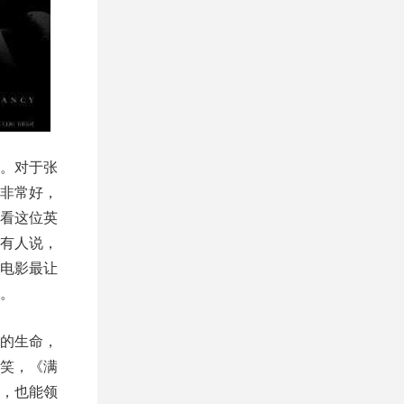
。对于张
非常好，
看这位英
有人说，
电影最让
。
的生命，
笑，《满
，也能领