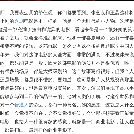
大师，我要表达我的价值观，你们都要看到。张艺谋和王晶这种将
小刚的
喜剧
电影是不一样的，他是一个大时代的小人物。这就是
。这是一部充满了扭曲和诡异的电影，看起来像是一个很好笑的笑
人看了之后，就会变得混乱起来。他和一部喜剧电影，还有一部喜
必须要不断的逆转。这部电影，怎么会有这么多的反转呢？中国人
三年来，我们对这部电影的某些方面，非常的满意。不过总体来说
量的，都只能算是一般，因为这部电影的演员并不是很优秀，唯一
面有很多的场景，都是大师级别的。这个故事写得很好，但我个人
景还是场景，都是很不错的。要知道，这可是制片人从投资商那里
作者是最好的，也是最尊重投资商的。其次，演员们展现了高水平
望能够参与到自己的作品中来的。他对人类的了解，对这个世界和
对一个
普通人
的命运，都有一种莫名其妙的感觉。这就是为什么
时候，会觉得不自在，会不会觉得好笑，会让那些想要看正能量
电影，也给人一种很有趣的感觉，就像是一部商业电影，让人在
一部最扭曲、最别扭的商业电影了。