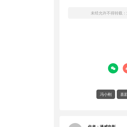
未经允许不得转载：

冯小刚
喜
作者：
漫威电影