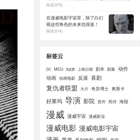
旅！
阅读(379)
在漫威电影宇宙里，除了白幻
视这些角色的未来也很迷！
阅读(514)
标签云
动作
剧本
MCU
剧集
DC
X战警
上映日期
喜剧
动画
反派
动画电影
复仇者联盟
奇异博士
奥斯卡
大片
导演
好莱坞
影院
海报
死侍
意外
漫威
漫威宇宙
漫威影业
漫威电影
漫威电影宇宙
漫画
票房
编剧
系列电影