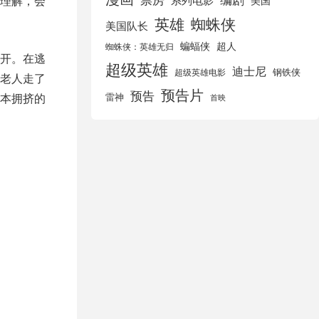
理解，会
美国
英雄
蜘蛛侠
美国队长
蝙蝠侠
超人
蜘蛛侠：英雄无归
开。在逃
超级英雄
迪士尼
钢铁侠
超级英雄电影
老人走了
预告片
预告
本拥挤的
雷神
首映