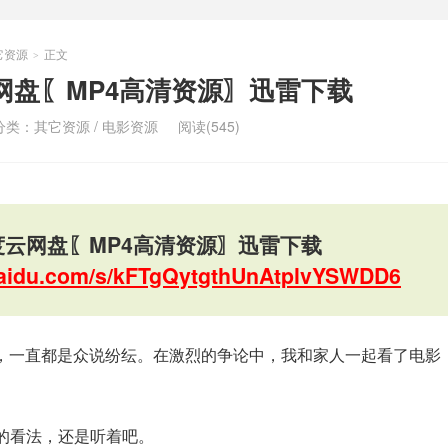
它资源
正文
>
网盘〖MP4高清资源〗迅雷下载
分类：
其它资源
/
电影资源
阅读(545)
度云网盘〖MP4高清资源〗迅雷下载
.baidu.com/s/kFTgQytgthUnAtplvYSWDD6
，一直都是众说纷纭。在激烈的争论中，我和家人一起看了电影
己的看法，还是听着吧。