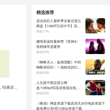
精选推荐
进击的巨人最终季全集百度云
网盘【1080P日语中字】高清
资源
阅读(774)
娜塔莉波特曼称赞《雷神4》
搭档锤哥是暖男
阅读(559)
《蜘蛛夫人：超感觉醒》中的
蜘蛛侠回归：一场粉丝的幻
想？
阅读(345)
人生路不熟百度云网
，结束后，
盘/1080pHD高清资源在线观
看夸克网盘
阅读(292)
《教场》网盘资源下载高清无水印电影资源下
载免费分享HD1080p资源下载