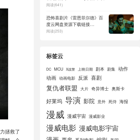
阅读(641)
恐怖喜剧片《雷恩菲尔德》百
度云网盘资源下载链接
（HD1280P高清/3.9G-
阅读(253)
MP4）在线观看
标签云
动作
剧本
MCU
剧集
DC
X战警
上映日期
喜剧
动画
反派
动画电影
复仇者联盟
奇异博士
奥斯卡
大片
导演
好莱坞
影院
海报
死侍
意外
漫威
漫威宇宙
漫威影业
漫威电影
漫威电影宇宙
力拯救了
漫画
票房
编剧
系列电影