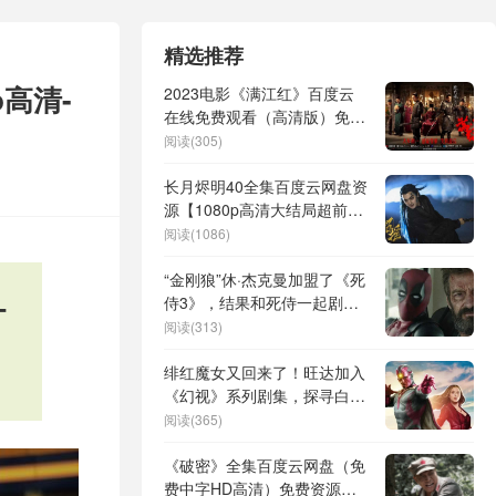
精选推荐
高清-
2023电影《满江红》百度云
在线免费观看（高清版）免费
网盘资源
阅读(305)
长月烬明40全集百度云网盘资
源【1080p高清大结局超前点
播】在线链接
阅读(1086)
“金刚狼”休·杰克曼加盟了《死
-
侍3》，结果和死侍一起剧透
电影？
阅读(313)
绯红魔女又回来了！旺达加入
《幻视》系列剧集，探寻白幻
视的人性
阅读(365)
《破密》全集百度云网盘（免
费中字HD高清）免费资源下