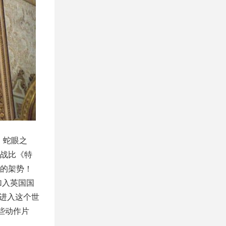
：蛇眼之
战比《特
的架势！
加入英国国
起进入这个世
些动作片