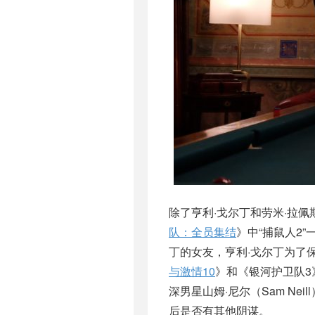
除了亨利·戈尔丁和劳米·拉
队：全员集结
》中“捕鼠人2”一
丁的女友，亨利·戈尔丁为了
与激情10
》和《银河护卫队3
深男星山姆·尼尔（Sam N
后是否有其他阴谋。