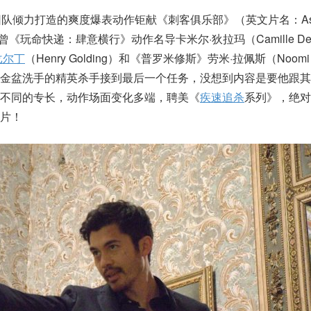
队倾力打造的爽度爆表动作钜献《刺客俱乐部》（英文片名：Assa
曾《玩命快递：肆意横行》动作名导卡米尔·狄拉玛（Camille Dela
戈尔丁
（Henry Golding）和《普罗米修斯》劳米·拉佩斯（Noomi 
将金盆洗手的精英杀手接到最后一个任务，没想到内容是要他跟其
不同的专长，动作场面变化多端，聘美《
疾速追杀
系列》，绝对
片！