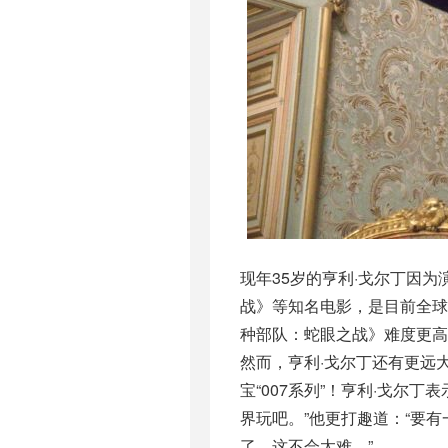
现年35岁的亨利·戈尔丁因
战》等知名电影，是目前全
种部队：蛇眼之战》难度更
然而，亨利·戈尔丁还有更远
宝“007系列”！亨利·戈尔
界玩吧。”他更打趣道：“要
了，这不会太难。”