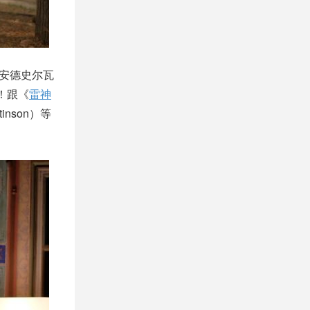
莉安德史尔瓦
中！跟《
雷神
ttinson）等