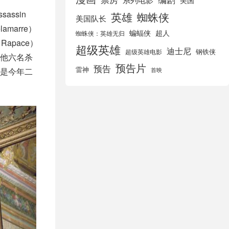
美国
ssin
英雄
蜘蛛侠
美国队长
marre）
蝙蝠侠
超人
蜘蛛侠：英雄无归
Rapace）
超级英雄
迪士尼
钢铁侠
超级英雄电影
他六名杀
预告片
预告
雷神
是今年二
首映