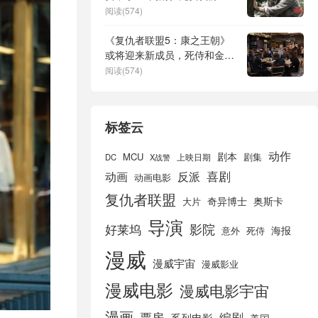
载在线分享
阅读(574)
《复仇者联盟5：康之王朝》
或将迎来新成员，死侍和金刚
狼加入？
阅读(574)
标签云
动作
剧本
MCU
剧集
DC
X战警
上映日期
喜剧
动画
反派
动画电影
复仇者联盟
奇异博士
奥斯卡
大片
导演
好莱坞
影院
海报
死侍
意外
漫威
漫威宇宙
漫威影业
漫威电影
漫威电影宇宙
漫画
票房
编剧
系列电影