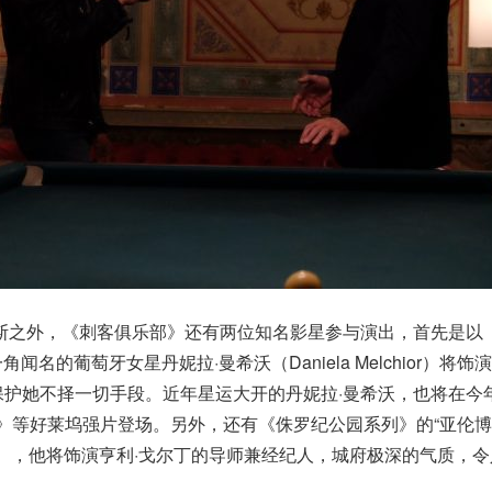
佩斯之外，《刺客俱乐部》还有两位知名影星参与演出，首先是以
角闻名的葡萄牙女星丹妮拉·曼希沃（Daniela Melchior）将饰
保护她不择一切手段。近年星运大开的丹妮拉·曼希沃，也将在今
》等好莱坞强片登场。另外，还有《侏罗纪公园系列》的“亚伦博
eill），他将饰演亨利·戈尔丁的导师兼经纪人，城府极深的气质，