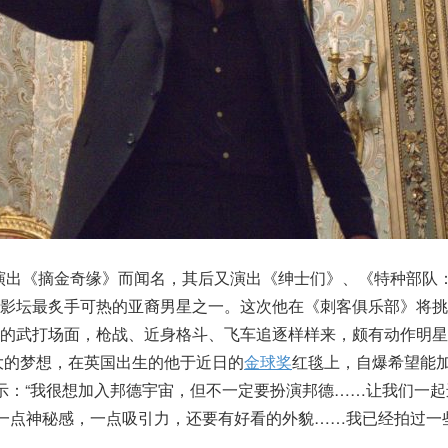
为演出《摘金奇缘》而闻名，其后又演出《绅士们》、《特种部队
球影坛最炙手可热的亚裔男星之一。这次他在《刺客俱乐部》将挑
高的武打场面，枪战、近身格斗、飞车追逐样样来，颇有动作明星
大的梦想，在英国出生的他于近日的
金球奖
红毯上，自爆希望能
丁表示：“我很想加入邦德宇宙，但不一定要扮演邦德……让我们一
有一点神秘感，一点吸引力，还要有好看的外貌……我已经拍过一