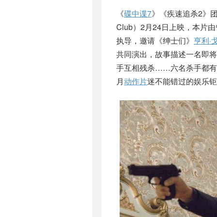
《
碟中谍7
》《疾速追杀2》团
Club）2月24日上映，本片由
执导，邀请《绅士们》
亨利·
共同演出，故事描述一名即
手互相残杀……六名杀手都有
月
动作片
迷不能错过的娱乐钜