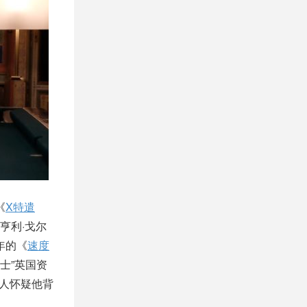
《
X特遣
演亨利·戈尔
年的《
速度
士”英国资
令人怀疑他背