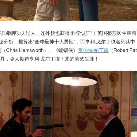
不只拳脚功夫过人，连外貌也获得“科学认证”！英国整形医生茱
）运用大数据分析，推算出“全球最帅十大男性”，而亨利·戈尔丁也名列其
斯
（Chris Hemsworth）、《蝙蝠侠》
罗伯特·帕丁森
（Robert Pa
具，令人期待亨利·戈尔丁接下来的演艺生涯！