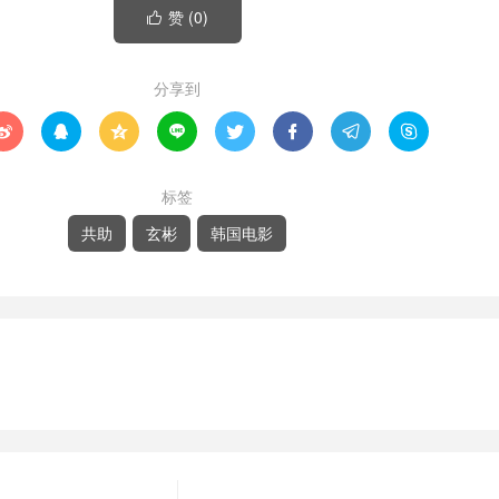
赞 (
0
)

分享到








标签
共助
玄彬
韩国电影