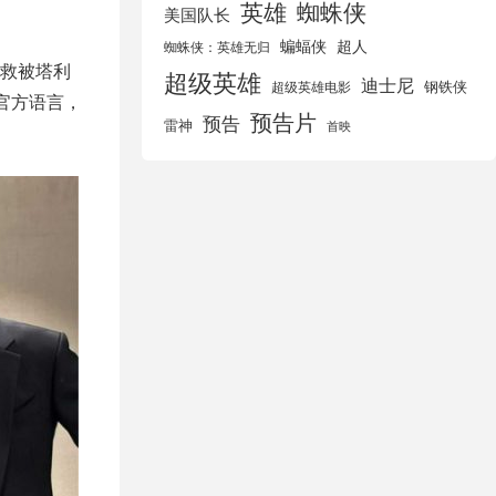
英雄
蜘蛛侠
美国队长
蝙蝠侠
超人
蜘蛛侠：英雄无归
救被塔利
超级英雄
迪士尼
钢铁侠
超级英雄电影
官方语言，
预告片
预告
雷神
首映