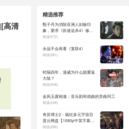
精选推荐
][高清
甄子丹为消除亚洲人刻板印
象，要求《疾速追杀4》修改
剧本
阅读(672)
永远不会再看《复联4》
阅读(581)
时隔四年，漫威为什么能重返
大陆？
清
阅读(608)
金风玉露相逢：音乐剧和戏曲的异曲同工
阅读(438)
奇异博士2：疯狂多元宇宙百
度云网盘【1080p中英字幕】
高清资源
阅读(286)