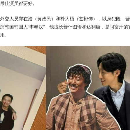
最佳演员都要好。
名外交人员郑在浩（黄政民）和朴大植（玄彬饰），以身犯险，营
演韩国韩国人“李奉汉”，他擅长普什图语和达利语，是阿富汗的
用。