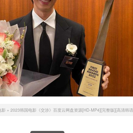
电影
»
2023韩国电影《交涉》百度云网盘资源[HD-MP4][完整版][高清韩语