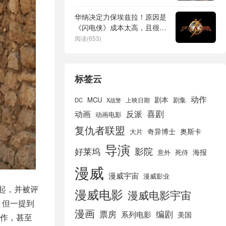
华纳决定力保埃兹拉！原因是
《闪电侠》成本太高，且很可
能成为票房冠军
阅读(653)
标签云
动作
剧本
MCU
剧集
DC
X战警
上映日期
喜剧
动画
反派
动画电影
复仇者联盟
奇异博士
奥斯卡
大片
导演
好莱坞
影院
海报
死侍
意外
漫威
漫威宇宙
漫威影业
起，并被评
漫威电影
漫威电影宇宙
，但一提到
漫画
票房
编剧
系列电影
美国
作，甚至