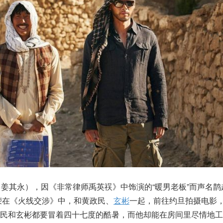
名姜其永），因《非常律师禹英祦》中饰演的“暖男老板”而声名鹊
基荣在《火线交涉》中，和黄政民、
玄彬
一起，前往约旦拍摄电影
政民和玄彬都要冒着四十七度的酷暑，而他却能在房间里尽情地工