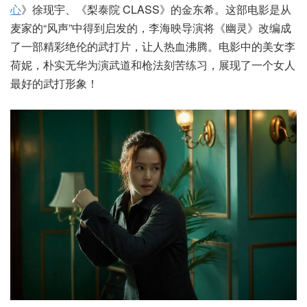
心
》徐现宇、《梨泰院 CLASS》的金东希。这部电影是从
麦家的“风声”中得到启发的，李海映导演将《幽灵》改编成
了一部精彩绝伦的武打片，让人热血沸腾。电影中的美女李
荷妮，朴实无华为演武道和枪法刻苦练习，展现了一个女人
最好的武打形象！