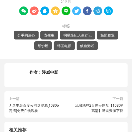
分享到









标签
分手的决心
寄生虫
明星经纪人生存记
极限职业
纸钞屋
韩国电影
鱿鱼游戏
作者：
漫威电影
上一篇
下一篇
无名电影百度云网盘资源[1080p
流浪地球2百度云网盘【1080P
高清]免费在线观看
高清】迅雷资源下载
相关推荐