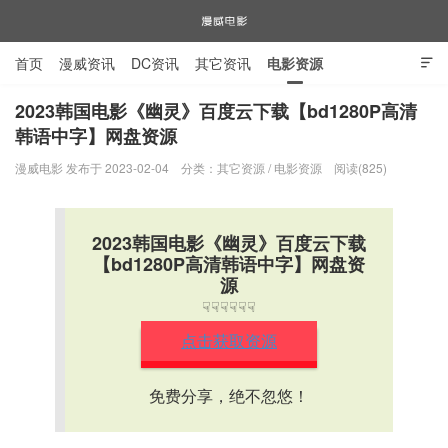
首页
漫威资讯
DC资讯
其它资讯
电影资源

电视剧资源
漫威图片
2023韩国电影《幽灵》百度云下载【bd1280P高清
韩语中字】网盘资源
漫威电影
漫威电影 发布于 2023-02-04
分类：
其它资源
/
电影资源
阅读(825)
2023韩国电影《幽灵》百度云下载
【bd1280P高清韩语中字】网盘资
源
☟☟☟☟☟☟
点击获取资源
免费分享，绝不忽悠！