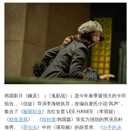
韩国影片《幽灵》（《鬼影战》）是今年春季最强大的卡司
组合，《信徒》导演李海映执导，改编自麦氏小说“风声”，
集合了《
极限职业
》当红女星 LEE HANEE （李荷妮）、
《
鱿鱼游戏
》、《
纸钞屋
:韩国篇》等实力强劲的男演员朴
海秀、《
寄生虫
》中对《薄荷糖》的薛景求、《
分手的决