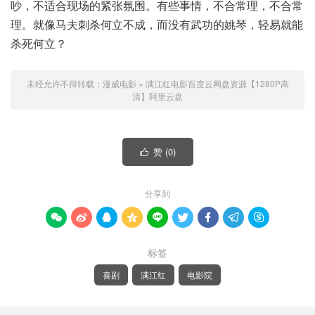
吵，不适合现场的紧张氛围。有些事情，不合常理，不合常
理。就像马夫刺杀何立不成，而没有武功的姚琴，轻易就能
杀死何立？
未经允许不得转载：
漫威电影
»
满江红电影百度云网盘资源【1280P高
清】阿里云盘
赞 (
0
)

分享到









标签
喜剧
满江红
电影院