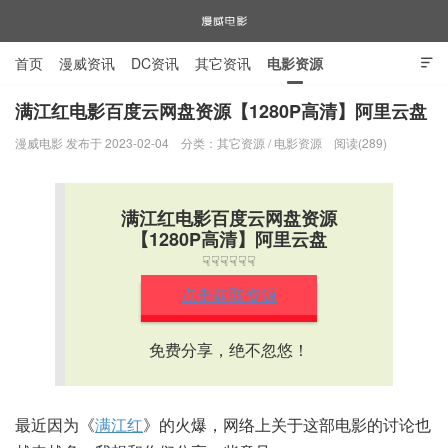
首页
漫威资讯
DC资讯
其它资讯
电影资源

电视剧资源
漫威图片
满江红电影百度云网盘资源【1280P高清】阿里云盘
漫威电影 发布于 2023-02-04
分类：
其它资源
/
电影资源
阅读(289)
漫威电影
满江红电影百度云网盘资源
【1280P高清】阿里云盘
☟☟☟☟☟☟
点击获取资源
免费分享，绝不忽悠！
最近因为《
满江红
》的火爆，网络上关于这部电影的讨论也