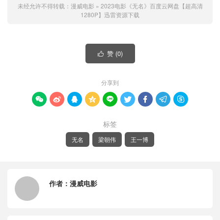
未经允许不得转载：
漫威电影
»
2023电影《无名》百度云网盘【超高清
1280P】迅雷资源下载
赞 (
0
)

分享到









标签
无名
梁朝伟
王一博
作者：
漫威电影