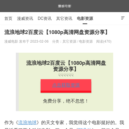
首页
漫威资讯
DC资讯
其它资讯
电影资源

电视剧资源
漫威图片
流浪地球2百度云【1080p高清网盘资源分享】
漫威电影 发布于 2023-02-06
分类：
其它资源
/
电影资源
阅读(470)
漫威电影
流浪地球2百度云【1080p高清网盘
资源分享】
☟☟☟☟☟☟
点击获取资源
免费分享，绝不忽悠！
作为《
流浪地球
》的天文专家，我觉得这个电影挺好的。我