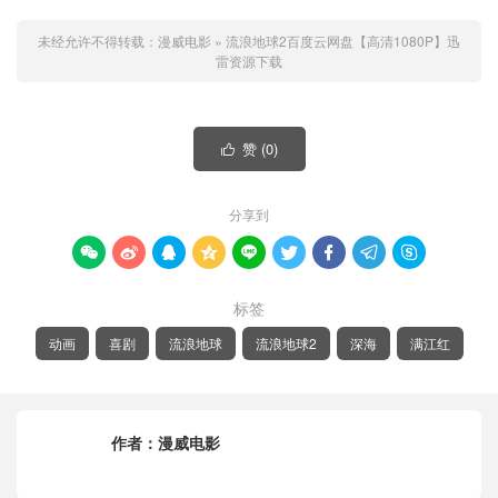
未经允许不得转载：
漫威电影
»
流浪地球2百度云网盘【高清1080P】迅
雷资源下载
赞 (
0
)

分享到









标签
动画
喜剧
流浪地球
流浪地球2
深海
满江红
作者：
漫威电影