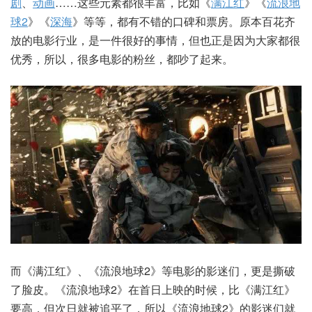
剧
、
动画
……这些元素都很丰富，比如《
满江红
》《
流浪地
球2
》《
深海
》等等，都有不错的口碑和票房。原本百花齐
放的电影行业，是一件很好的事情，但也正是因为大家都很
优秀，所以，很多电影的粉丝，都吵了起来。
而《满江红》、《流浪地球2》等电影的影迷们，更是撕破
了脸皮。《流浪地球2》在首日上映的时候，比《满江红》
要高，但次日就被追平了，所以《流浪地球2》的影迷们就