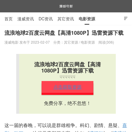
首页
漫威资讯
DC资讯
其它资讯
电影资源

电视剧资源
漫威图片
流浪地球2百度云网盘【高清1080P】迅雷资源下载
漫威电影 发布于 2023-02-07
分类：
其它资源
/
电影资源
阅读(306)
漫威电影
流浪地球2百度云网盘【高清
1080P】迅雷资源下载
☟☟☟☟☟☟
点击获取资源
免费分享，绝不忽悠！
这一届的春晚，可以说是群雄相争。科幻、剧情、悬疑、
喜