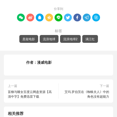
分享到









标签
悬疑电影
流浪地球
流浪地球2
满江红
作者：
漫威电影
上一篇
下一篇
盲柳与睡女百度云网盘资源【高
艾玛·罗伯茨在《蜘蛛夫人》中的
清中字】免费迅雷下载
角色没有超能力
相关推荐