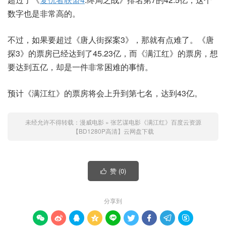
数字也是非常高的。
不过，如果要超过《唐人街探案3》，那就有点难了。《唐
探3》的票房已经达到了45.23亿，而《满江红》的票房，想
要达到五亿，却是一件非常困难的事情。
预计《满江红》的票房将会上升到第七名，达到43亿。
未经允许不得转载：
漫威电影
»
张艺谋电影《满江红》百度云资源
【BD1280P高清】云网盘下载
赞 (
0
)

分享到








