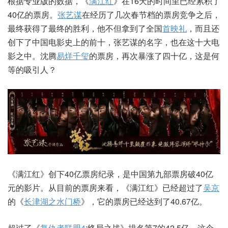
根据专业版的数据，《
满江红
》在16天的时间里已经累积了
40亿的票房。
张艺谋
在经历了几次春节档的票房竞争之后，
最终获得了最终的胜利，他不但拿到了全国
首映礼
，而且还
创下了中国电影史上的前十，张艺谋的名字，也在这十大电
影之中。沈腾
易烊千玺
的票房，再次暴涨了四十亿，这是何
等的吸引人？
《满江红》创下40亿票房纪录，是中国第九部票房破40亿
元的影片。从目前的票房来看，《满江红》已经超过了
吴京
的《
长津湖之水门桥
》，它的票房已经达到了40.67亿。
超过了《
复仇者联盟4
:终局之战》排名第7的42.5亿，这个