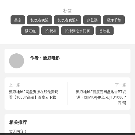
标签
吴京
复仇者联盟
复仇者联盟4
张艺谋
易烊千玺
满江红
长津湖
长津湖之水门桥
首映礼
作者：
漫威电影
上一篇
下一篇
流浪地球2网盘资源在线免费观
流浪地球2百度云网盘迅雷BT资
看【1080P高清】百度云下载
源下载[MKV]4K蓝光[HD1080P
高清]
相关推荐
暂无内容！