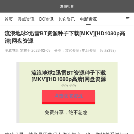
首页
漫威资讯
DC资讯
其它资讯
电影资源

电视剧资源
漫威图片
流浪地球2迅雷BT资源种子下载[MKV][HD1080p高
清]网盘资源
漫威电影
漫威电影 发布于 2023-02-09
分类：
其它资源
/
电影资源
阅读(398)
流浪地球2迅雷BT资源种子下载
[MKV][HD1080p高清]网盘资源
☟☟☟☟☟☟
点击获取资源
免费分享，绝不忽悠！