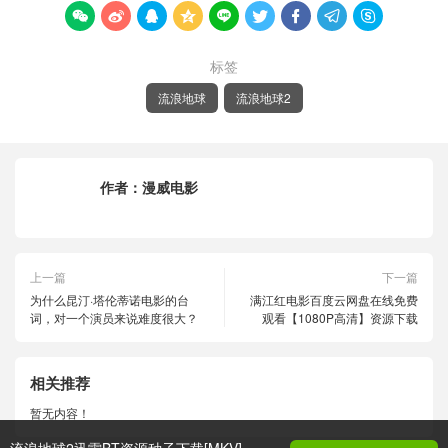









标签
流浪地球
流浪地球2
作者：
漫威电影
上一篇
下一篇
为什么昆汀·塔伦蒂诺电影的台
满江红电影百度云网盘在线免费
词，对一个演员来说难度很大？
观看【1080P高清】资源下载
相关推荐
暂无内容！