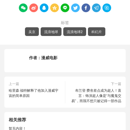









标签
吴京
流浪地球
流浪地球2
科幻片
作者：
漫威电影
上一篇
下一篇
哈里森·福特解释了他加入漫威宇
布兰登·费舍差点成为超人！直
宙的简单原因
言：饰演超人像是“与魔鬼交
易”，而我不想只被记得一部作品
相关推荐
暂无内容！