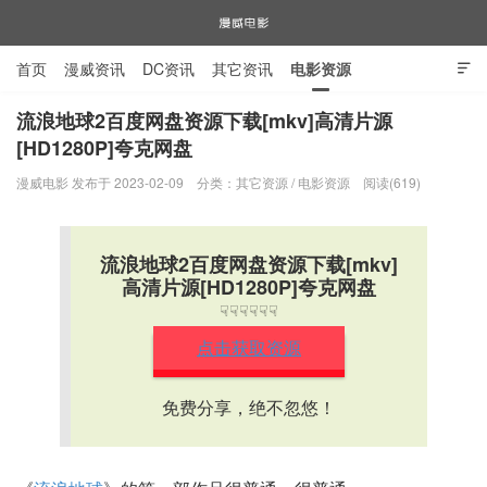
首页
漫威资讯
DC资讯
其它资讯
电影资源

电视剧资源
漫威图片
流浪地球2百度网盘资源下载[mkv]高清片源
[HD1280P]夸克网盘
漫威电影
漫威电影 发布于 2023-02-09
分类：
其它资源
/
电影资源
阅读(619)
流浪地球2百度网盘资源下载[mkv]
高清片源[HD1280P]夸克网盘
☟☟☟☟☟☟
点击获取资源
免费分享，绝不忽悠！