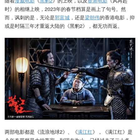
随着
漫威电影
《
黑豹2
》的上映，以及
香港电影
《风再起
时》的相继上映，2023年的春节档算是画上了句号。然
而，讽刺的是，无论是
郭富城
，还是
梁朝伟
的香港电影，抑
或是时隔三年才重返大陆的《黑豹2》，都无功而返。
两部电影都是《流浪地球2》、《
满江红
》，《满江红》是