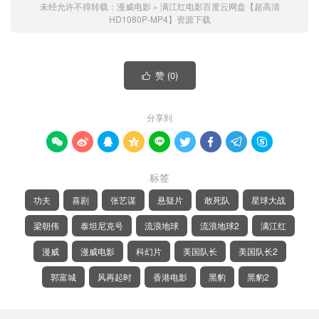
未经允许不得转载：
漫威电影
»
满江红电影百度云网盘【超高清
HD1080P-MP4】资源下载
赞 (
0
)

分享到









标签
功夫
喜剧
张艺谋
悬疑片
敢死队
星球大战
梁朝伟
泰坦尼克号
流浪地球
流浪地球2
满江红
漫威
漫威电影
科幻片
美国队长
美国队长2
郭富城
风再起时
香港电影
黑豹
黑豹2