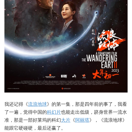
我还记得《
流浪地球
》的第一集，那是四年前的事了，我看
了一遍，觉得中国的
科幻片
也能走出低级，跻身世界一流水
准，那是一部好莱坞的科幻
大片
《
阿丽塔
》，《流浪地球》
能跟它硬碰硬，最后还赢了。