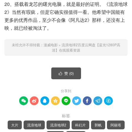
20、搭载着龙芯的曙光电脑，就是最好的证明。《流浪地球
2》当然有瑕疵，但是它确实很值得一看。他希望中国能有
更多的优秀作品，至少不会像《阿凡达2》那样，还没有上
映，就已经被淘汰了。
未经允许不得转载：
漫威电影
»
流浪地球2百度云网盘【蓝光1280P高
清】在线观看资源
赞 (
0
)

分享到









标签
大片
流浪地球
流浪地球2
科幻片
郭帆
阿丽塔