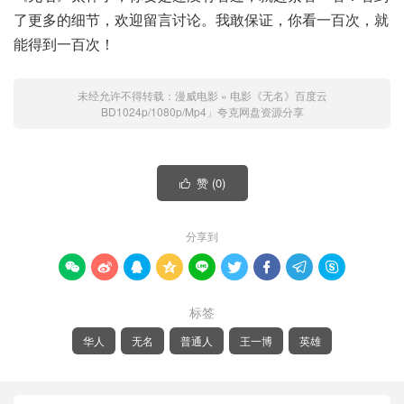
了更多的细节，欢迎留言讨论。我敢保证，你看一百次，就
能得到一百次！
未经允许不得转载：
漫威电影
»
电影《无名》百度云
BD1024p/1080p/Mp4」夸克网盘资源分享
赞 (
0
)

分享到









标签
华人
无名
普通人
王一博
英雄