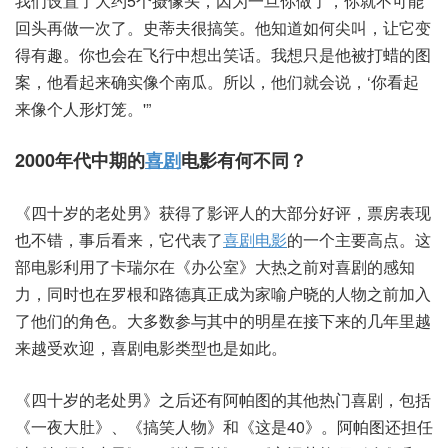
我们设置了大约5个摄像头，因为一旦你做了，你就不可能
回头再做一次了。史蒂夫很搞笑。他知道如何尖叫，让它变
得有趣。你也会在飞行中想出笑话。我想只是他被打蜡的图
案，他看起来确实像个南瓜。所以，他们就会说，‘你看起
来像个人形灯笼。'”
2000年代中期的
喜剧
电影有何不同？
《四十岁的老处男》获得了影评人的大部分好评，票房表现
也不错，事后看来，它代表了
喜剧电影
的一个主要高点。这
部电影利用了卡瑞尔在《办公室》大热之前对喜剧的感知
力，同时也在罗根和路德真正成为家喻户晓的人物之前加入
了他们的角色。大多数参与其中的明星在接下来的几年里越
来越受欢迎，喜剧电影类型也是如此。
《四十岁的老处男》之后还有阿帕图的其他热门喜剧，包括
《一夜大肚》、《搞笑人物》和《这是40》。阿帕图还担任