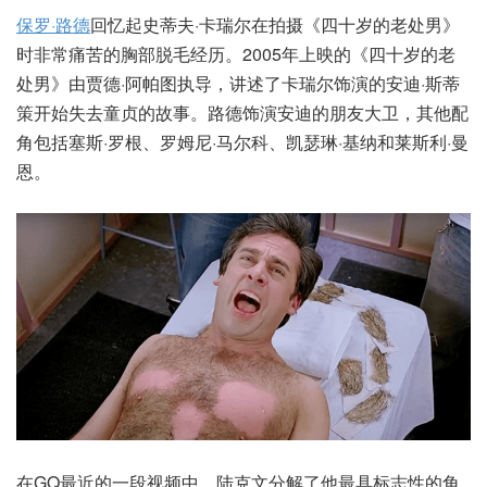
保罗·路德
回忆起史蒂夫·卡瑞尔在拍摄《四十岁的老处男》
时非常痛苦的胸部脱毛经历。2005年上映的《四十岁的老
处男》由贾德·阿帕图执导，讲述了卡瑞尔饰演的安迪·斯蒂
策开始失去童贞的故事。路德饰演安迪的朋友大卫，其他配
角包括塞斯·罗根、罗姆尼·马尔科、凯瑟琳·基纳和莱斯利·曼
恩。
在GQ最近的一段视频中，陆克文分解了他最具标志性的角