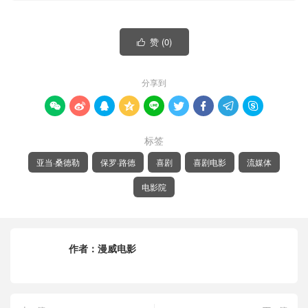
赞 (
0
)

分享到









标签
亚当·桑德勒
保罗·路德
喜剧
喜剧电影
流媒体
电影院
作者：
漫威电影