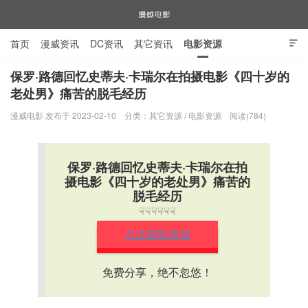
首页
漫威资讯
DC资讯
其它资讯
电影资源

电视剧资源
漫威图片
保罗·路德回忆史蒂夫·卡瑞尔在拍摄电影《四十岁的
老处男》痛苦的脱毛经历
漫威电影
漫威电影 发布于 2023-02-10
分类：
其它资源
/
电影资源
阅读(784)
保罗·路德回忆史蒂夫·卡瑞尔在拍
摄电影《四十岁的老处男》痛苦的
脱毛经历
☟☟☟☟☟☟
点击获取资源
免费分享，绝不忽悠！