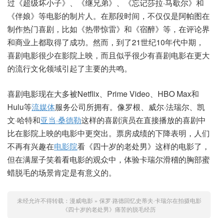
过《超级坏小子》、《继兄弟》、《忘记莎拉·马歇尔》和
《伴娘》等电影的制片人。在那段时间，不仅仅是阿帕图在
制作热门喜剧，比如《热带惊雷》和《宿醉》等，在评论界
和商业上都取得了成功。然而，到了21世纪10年代中期，
喜剧电影很少在影院上映，而且似乎很少有喜剧电影在更大
的流行文化领域引起了主要的共鸣。
喜剧电影现在大多被Netflix、Prime Video、HBO Max和
Hulu等
流媒体
服务公司所拥有。像罗根、威尔·法瑞尔、凯
文·哈特和
亚当·桑德勒
这样的喜剧演员在直接播放的喜剧中
比在影院上映的电影中更突出。票房成绩的下降表明，人们
不再有兴趣在
电影院
看《四十岁的老处男》这样的电影了，
但在满屋子笑着看电影的观众中，体验卡瑞尔滑稽的胸部蜜
蜡脱毛的场景肯定是有意义的。
未经允许不得转载：
漫威电影
»
保罗·路德回忆史蒂夫·卡瑞尔在拍摄电影
《四十岁的老处男》痛苦的脱毛经历