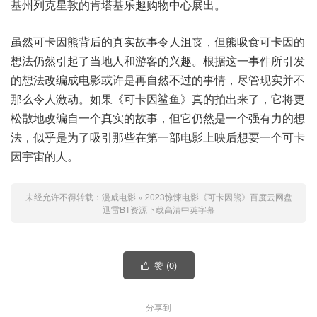
基州列克星敦的肯塔基乐趣购物中心展出。
虽然可卡因熊背后的真实故事令人沮丧，但熊吸食可卡因的
想法仍然引起了当地人和游客的兴趣。根据这一事件所引发
的想法改编成电影或许是再自然不过的事情，尽管现实并不
那么令人激动。如果《可卡因鲨鱼》真的拍出来了，它将更
松散地改编自一个真实的故事，但它仍然是一个强有力的想
法，似乎是为了吸引那些在第一部电影上映后想要一个可卡
因宇宙的人。
未经允许不得转载：
漫威电影
»
2023惊悚电影《可卡因熊》百度云网盘
迅雷BT资源下载高清中英字幕
赞 (
0
)

分享到