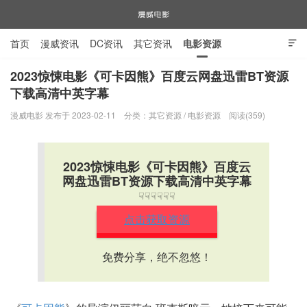
首页
漫威资讯
DC资讯
其它资讯
电影资源

电视剧资源
漫威图片
2023惊悚电影《可卡因熊》百度云网盘迅雷BT资源
下载高清中英字幕
漫威电影
漫威电影 发布于 2023-02-11
分类：
其它资源
/
电影资源
阅读(359)
2023惊悚电影《可卡因熊》百度云
网盘迅雷BT资源下载高清中英字幕
☟☟☟☟☟☟
点击获取资源
免费分享，绝不忽悠！