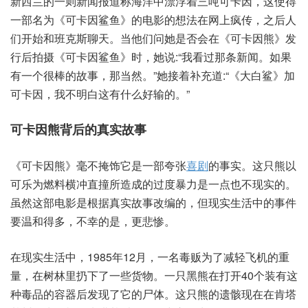
新西兰的一则新闻报道称海洋中漂浮着三吨可卡因，这使得
一部名为《可卡因鲨鱼》的电影的想法在网上疯传，之后人
们开始和班克斯聊天。当他们问她是否会在《可卡因熊》发
行后拍摄《可卡因鲨鱼》时，她说:“我看过那条新闻。如果
有一个很棒的故事，那当然。”她接着补充道:“《大白鲨》加
可卡因，我不明白这有什么好输的。”
可卡因熊背后的真实故事
《可卡因熊》毫不掩饰它是一部夸张
喜剧
的事实。这只熊以
可乐为燃料横冲直撞所造成的过度暴力是一点也不现实的。
虽然这部电影是根据真实故事改编的，但现实生活中的事件
要温和得多，不幸的是，更悲惨。
在现实生活中，1985年12月，一名毒贩为了减轻飞机的重
量，在树林里扔下了一些货物。一只黑熊在打开40个装有这
种毒品的容器后发现了它的尸体。这只熊的遗骸现在在肯塔