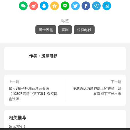









标签
可卡因熊
喜剧
惊悚电影
作者：
漫威电影
上一篇
下一篇
蚁人3量子狂潮百度云资源
漫威确认纳摩脚踝上的翅膀可以
【1080P高清中英字幕】夸克网
在漫威宇宙长出来
盘资源
相关推荐
暂无内容！