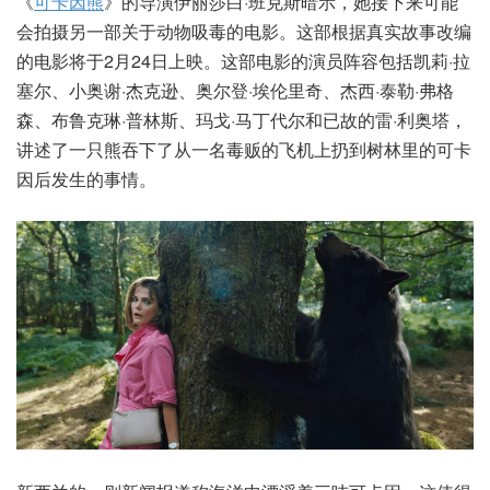
《
可卡因熊
》的导演伊丽莎白·班克斯暗示，她接下来可能
会拍摄另一部关于动物吸毒的电影。这部根据真实故事改编
的电影将于2月24日上映。这部电影的演员阵容包括凯莉·拉
塞尔、小奥谢·杰克逊、奥尔登·埃伦里奇、杰西·泰勒·弗格
森、布鲁克琳·普林斯、玛戈·马丁代尔和已故的雷·利奥塔，
讲述了一只熊吞下了从一名毒贩的飞机上扔到树林里的可卡
因后发生的事情。