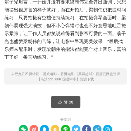
翁子光坦言，一开始并没有要求梁朝伟完全弹出曲调，只想
能摆出很厉害的样子就好，而在开拍后，梁朝伟仍把握时间
练习，只要拍摄有空档便持续练习，在拍摄弹琴画面时，梁
朝伟展现强大演技，但不小心弹错时也会不好意思地吐舌掩
示紧张，让工作人员都笑说难得看到影帝可爱的一面。翁子
光也盛赞梁朝伟的苦练，让电影中呈现完美效果，“最后找
乐师来配乐时，发现梁朝伟的指法都能完全对上音乐，真的
下了好一番苦功练习。”
未经允许不得转载：
漫威电影
»
香港电影《风再起时》百度云网盘资源
【高清bd1080P国语中字】资源下载
赞 (
0
)

分享到








