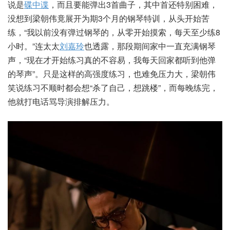
说是
碟中谍
，而且要能弹出3首曲子，其中首还特别困难，
没想到梁朝伟竟展开为期3个月的钢琴特训，从头开始苦
练，“我以前没有弹过钢琴的，从零开始摸索，每天至少练8
小时。”连太太
刘嘉玲
也透露，那段期间家中一直充满钢琴
声，“现在才开始练习真的不容易，我每天回家都听到他弹
的琴声”。只是这样的高强度练习，也难免压力大，梁朝伟
笑说练习不顺时都会想“杀了自己，想跳楼”，而每晚练完，
他就打电话骂导演排解压力。