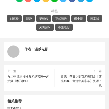
标签
刘嘉玲
影帝
梁朝伟
正式预告
碟中谍
郭富城
风再起时
香港电影
作者：
漫威电影
上一篇
下一篇
布兰登·弗雷泽准备和杨紫琼一起
路德：落日之殇百度云网盘【蓝
拍摄《木乃伊4》
光1080P高清中英字幕】资源下
载
相关推荐
暂无内容！