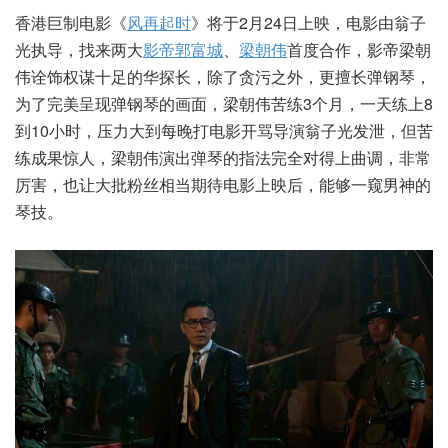
香港巨制电影《
风再起时
》将于2月24日上映，电影由翁子
光执导，找来两大
影帝
郭富城
、
梁朝伟
首度合作，影帝梁朝
伟诠饰权谋十足的华探长，除了贪污之外，更擅长弹钢琴，
为了完美呈现弹钢琴的画面，梁朝伟苦练3个月，一天练上8
到10小时，压力大到每晚打电影开骂导演翁子光发泄，但苦
练成果惊人，梁朝伟演出弹琴的指法完全对得上曲调，非常
厉害，也让大批粉丝相当期待电影上映后，能够一窥男神的
琴技。