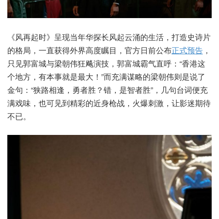
《风再起时》呈现当年华探长风起云涌的生活，打造史诗片
的格局，一直获得外界高度瞩目，官方日前公布
正式预告
，
只见郭富城与梁朝伟狂飚演技，郭富城霸气直呼：“香港这
个地方，有本事就是最大！”而充满谋略的梁朝伟则是说了
金句：“狭路相逢，勇者胜？错，是智者胜”，几句台词便充
满戏味，也可见到精彩的近身枪战，火爆刺激，让影迷期待
不已。