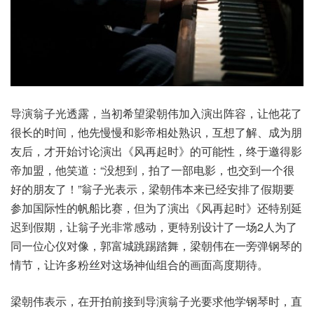
导演翁子光透露，当初希望梁朝伟加入演出阵容，让他花了
很长的时间，他先慢慢和影帝相处熟识，互想了解、成为朋
友后，才开始讨论演出《风再起时》的可能性，终于邀得影
帝加盟，他笑道：“没想到，拍了一部电影，也交到一个很
好的朋友了！”翁子光表示，梁朝伟本来已经安排了假期要
参加国际性的帆船比赛，但为了演出《风再起时》还特别延
迟到假期，让翁子光非常感动，更特别设计了一场2人为了
同一位心仪对像，郭富城跳踢踏舞，梁朝伟在一旁弹钢琴的
情节，让许多粉丝对这场神仙组合的画面高度期待。
梁朝伟表示，在开拍前接到导演翁子光要求他学钢琴时，直