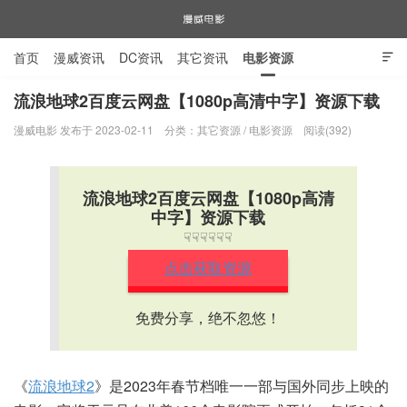
首页
漫威资讯
DC资讯
其它资讯
电影资源

电视剧资源
漫威图片
流浪地球2百度云网盘【1080p高清中字】资源下载
漫威电影 发布于 2023-02-11
分类：
其它资源
/
电影资源
阅读(392)
漫威电影
流浪地球2百度云网盘【1080p高清
中字】资源下载
☟☟☟☟☟☟
点击获取资源
免费分享，绝不忽悠！
《
流浪地球2
》是2023年春节档唯一一部与国外同步上映的