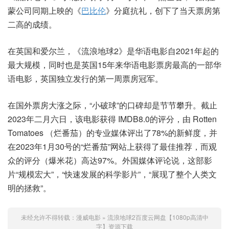
蒙公司同期上映的《
巴比伦
》分庭抗礼，创下了当天票房第
二高的成绩。
在英国和爱尔兰，《流浪地球2》是华语电影自2021年起的
最大规模，同时也是英国15年来华语电影票房最高的一部华
语电影，英国独立发行的第一周票房冠军。
在国外票房大涨之际，“小破球”的口碑却是节节攀升。截止
2023年二月六日，该电影获得 IMDB8.0的评分，由 Rotten
Tomatoes （烂番茄）的专业媒体评出了78%的新鲜度，并
在2023年1月30号的“烂番茄”网站上获得了最佳推荐，而观
众的评分（爆米花）高达97%。外国媒体评论说，这部影
片“规模宏大”，“快速发展的科学影片”，“展现了整个人类文
明的拯救”。
未经允许不得转载：
漫威电影
»
流浪地球2百度云网盘【1080p高清中
字】资源下载