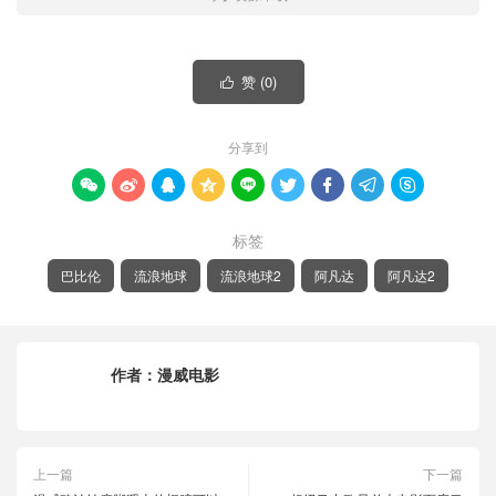
赞 (
0
)

分享到









标签
巴比伦
流浪地球
流浪地球2
阿凡达
阿凡达2
作者：
漫威电影
上一篇
下一篇