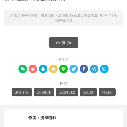
未经允许不得转载：
漫威电影
»
流浪地球2百度云网盘资源[HD-MP4][高
清]夸克网盘
赞 (
0
)

分享到









标签
易烊千玺
流浪地球
流浪地球2
满江红
科幻片
作者：
漫威电影