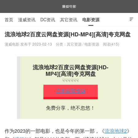
首页
漫威资讯
DC资讯
其它资讯
电影资源

电视剧资源
漫威图片
流浪地球2百度云网盘资源[HD-MP4][高清]夸克网盘
漫威电影 发布于 2023-02-13
分类：
其它资源
/
电影资源
阅读(415)
漫威电影
流浪地球2百度云网盘资源[HD-
MP4][高清]夸克网盘
☟☟☟☟☟☟
点击获取资源
免费分享，绝不忽悠！
作为2023的一部电影，也是今年的第一部，《
流浪地球2
》