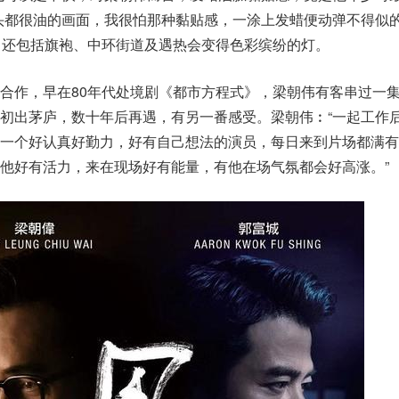
头都很油的画面，我很怕那种黏贴感，一涂上发蜡便动弹不得似的
，还包括旗袍、中环街道及遇热会变得色彩缤纷的灯。
合作，早在80年代处境剧《都市方程式》，梁朝伟有客串过一
初出茅庐，数十年后再遇，有另一番感受。梁朝伟︰“一起工作
一一个好认真好勤力，好有自己想法的演员，每日来到片场都满有
他好有活力，来在现场好有能量，有他在场气氛都会好高涨。”