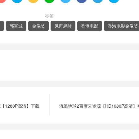
标签
伟
郭富城
金像奖
风再起时
香港电影
香港电影金像奖
1280P高清】下载
流浪地球2百度云资源【HD1080P高清