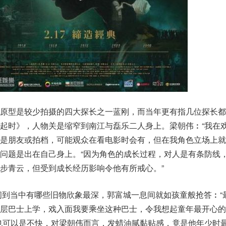
原型是较少拍摄的四大探长之一蓝刚，而当年更有指几位探长都
起时》，人物关是缩窄到南江与磊乐二人身上。梁朝伟︰“我在
是朋友或拍档，可能观众在看电影时会有，但在我角色立场上就
问题是出在自己身上。“因为角色的成长过程，对人是有条防线
步青云，但受到成长经历影响令他有所戒心。”
，问到当中有哪些旧物欣象最深，郭富城一息间就如孩童般抢答︰“
双层巴士上学，戏入面我要乘坐这种巴士，令我想起童年最开心的
也可以是不快，对梁朝伟而言，发蜡油腻黏贴感，竟是他年少时