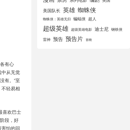
美国
英雄
蜘蛛侠
美国队长
蝙蝠侠
超人
蜘蛛侠：英雄无归
超级英雄
迪士尼
钢铁侠
超级英雄电影
预告片
预告
雷神
首映
各有心
戏中从无觉
没有。”至
，不轻易相
最喜欢巴士
阶段，好
最害怕的回