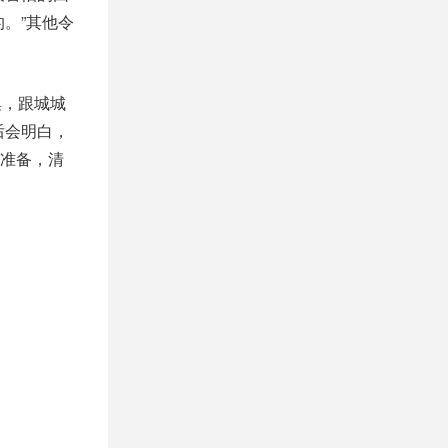
。”其他令
集，跟城城
后会明白，
准备，清