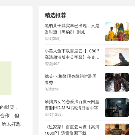
精选推荐
黑豹儿子其实早已出现，只是
当时遭《黑豹2》删减
阅读(359)
小美人鱼下载百度云【1080P
高清超清版中英字幕】夸克网
盘
阅读(492)
德芙·卡梅隆现身纽约时装周
看秀
阅读(296)
笨拙男女的恋爱法百度云网盘
的默契，
资源[HD-MP4][高清日语中字
阅读(1258)
合作，但
，所以好想
《过家家》百度云网盘【高清
1080P】迅雷资源下载