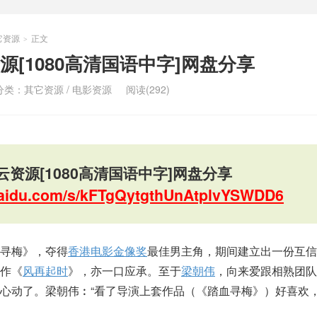
它资源
正文
>
[1080高清国语中字]网盘分享
分类：
其它资源
/
电影资源
阅读(292)
资源[1080高清国语中字]网盘分享
.baidu.com/s/kFTgQytgthUnAtplvYSWDD6
寻梅》，夺得
香港电影
金像奖
最佳男主角，期间建立出一份互信
作《
风再起时
》，亦一口应承。至于
梁朝伟
，向来爱跟相熟团队
心动了。梁朝伟︰“看了导演上套作品（《踏血寻梅》）好喜欢