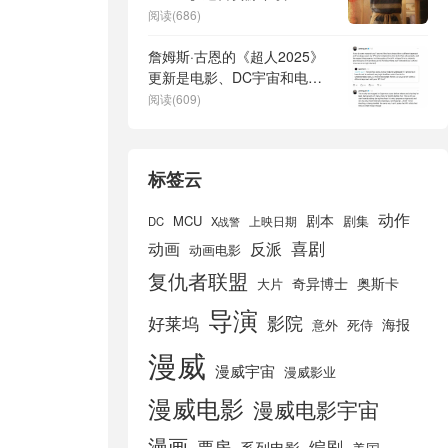
阅读(686)
詹姆斯·古恩的《超人2025》
更新是电影、DC宇宙和电影
产业的积极一步
阅读(609)
标签云
动作
剧本
MCU
剧集
DC
X战警
上映日期
喜剧
动画
反派
动画电影
复仇者联盟
奇异博士
奥斯卡
大片
导演
好莱坞
影院
海报
死侍
意外
漫威
漫威宇宙
漫威影业
漫威电影
漫威电影宇宙
漫画
票房
编剧
系列电影