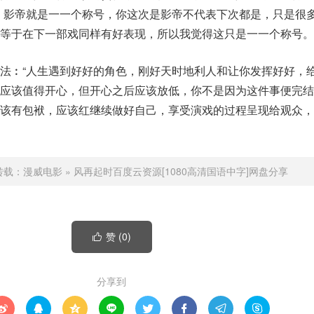
，影帝就是一一个称号，你这次是影帝不代表下次都是，只是很
等于在下一部戏同样有好表现，所以我觉得这只是一一个称号。
法︰“人生遇到好好的角色，刚好天时地利人和让你发挥好好，
刻应该值得开心，但开心之后应该放低，你不是因为这件事便完结
应该有包袱，应该红继续做好自己，享受演戏的过程呈现给观众，
转载：
漫威电影
»
风再起时百度云资源[1080高清国语中字]网盘分享
赞 (
0
)

分享到







