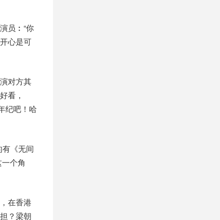
演员︰“你
开心是可
演对方其
好好看，
年纪吧！哈
的有《无间
这一个角
，在香港
担？梁朝