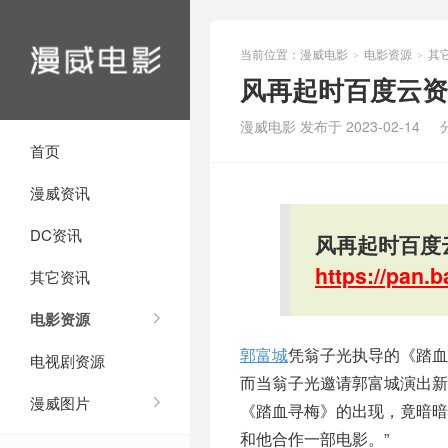
当前位置：
漫威电影
电影资源
其
>
>
风再起时百度云资源
漫威电影 发布于 2023-02-14
首页
漫威资讯
DC资讯
风再起时百度云
https://pan
其它资讯
电影资源
郭富城
凭翁子光执导的《踏血
电视剧资源
而当翁子光邀请郭富城演出新
漫威图片
《踏血寻梅》的出现，竟暗暗
和他合作一部电影。”