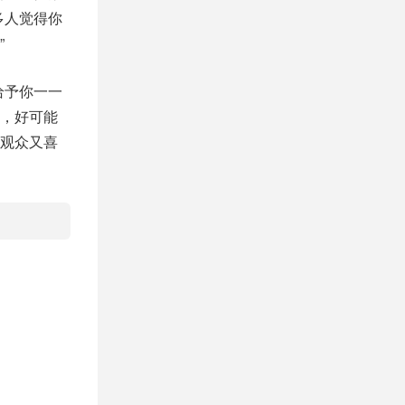
多人觉得你
”
给予你一一
，好可能
观众又喜