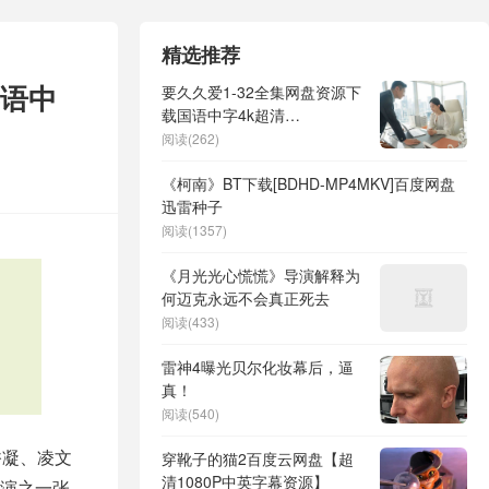
精选推荐
粤语中
要久久爱1-32全集网盘资源下
载国语中字4k超清
「BD1280P-MP4」阿里云盘
阅读(262)
《柯南》BT下载[BDHD-MP4MKV]百度网盘
迅雷种子
阅读(1357)
《月光光心慌慌》导演解释为
何迈克永远不会真正死去
阅读(433)
雷神4曝光贝尔化妆幕后，逼
真！
阅读(540)
香凝、凌文
穿靴子的猫2百度云网盘【超
清1080P中英字幕资源】
演之一张