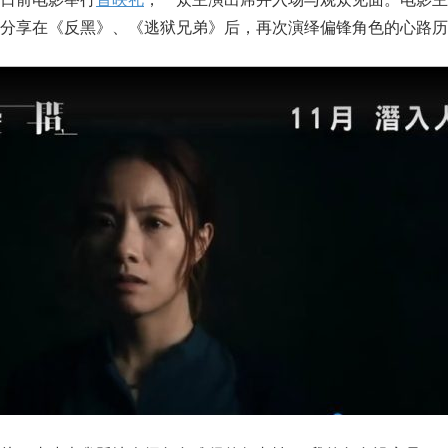
分享在《反黑》、《逃狱兄弟》后，再次演绎偏锋角色的心路历