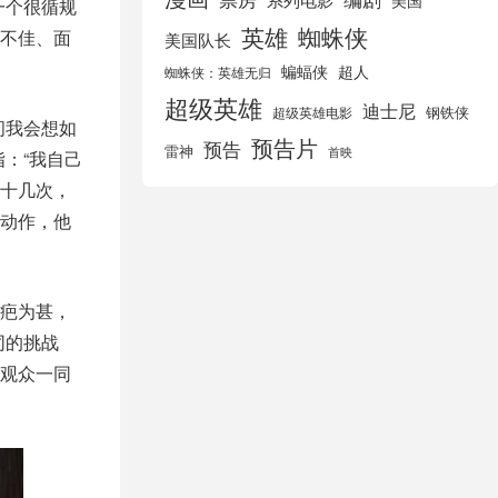
美国
一个很循规
英雄
蜘蛛侠
不佳、面
美国队长
蝙蝠侠
超人
蜘蛛侠：英雄无归
超级英雄
迪士尼
钢铁侠
超级英雄电影
问我会想如
预告片
预告
雷神
首映
：“我自己
十几次，
动作，他
疤为甚，
同的挑战
观众一同