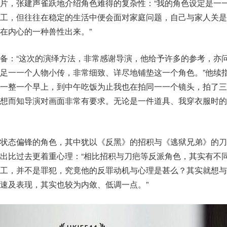
片，张建声雀跃地介绍角色难得的复杂性：“我的角色设定是一
社工，但往往在稳定的生活中便会面对家庭问题，自己与家人关是
在内心的一种兽性出来。”
备：“这次的演绎方法，非常感谢导演，他给予许多的参考，亦
足一一个人物小传，非常细致、详尽地铺垫这一个角色。”他续指
了一整一个早上，到中午吃饭为止我也在拍同一一个镜头，拍了三
可想而知导演对画面非常有要求。无论是一件道具、我穿衣服时的
神状态偏锋的角色，其中犹以《反黑》的招积与《逃狱兄弟》的刀
出比过去更着重心理：“相比招积与刀疤等反派角色，其实有不
社工，并不是罪犯，究竟他的反罪动机与心理是甚么？其实就想与
速及表现，其实也较为内敛、低调一点。”