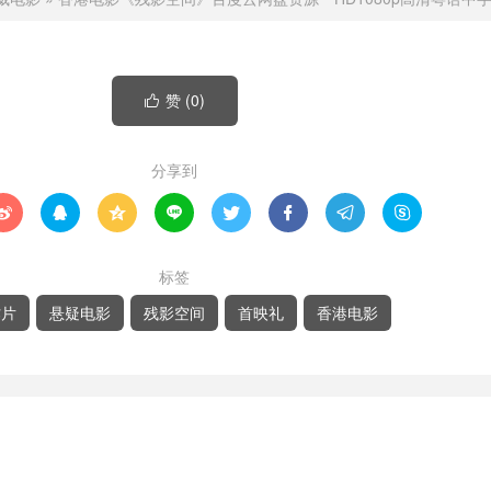
赞 (
0
)

分享到








标签
作片
悬疑电影
残影空间
首映礼
香港电影