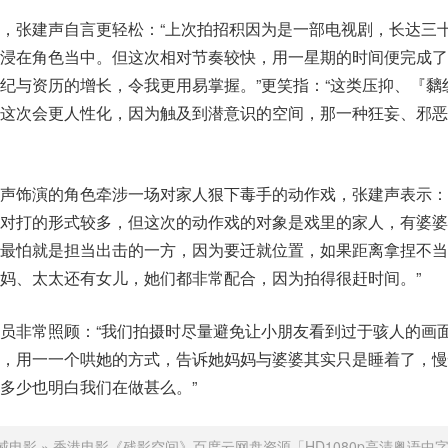
，张建声自言更轻松：“上次拍招积因为是一部电视剧，长达三
沉浸在角色当中。但这次相对节奏较快，用一星期的时间便完成了
纪与资历的增长，令我更用易掌握。”更笑指：“这类压抑、『黐
，这次会更人性化，因为触及到潜意识的空间，那一种狂妄、邪恶
声饰演的角色牵涉一场对家人狠下毒手的动作戏，张建声表示：
对打的形式较多，但这次的动作戏的对象是戏里的家人，有婆婆
片最怕就是担当出击的一方，因为要迁就位置，如果距离拿捏不当
妈、太太还有女儿，她们都非常配合，因为拍得很赶时间。”
员非常照顾：“我们拍摄时尽量避免让小朋友看到过于骇人的画
旁，用一一个哄她的方式，告诉她妈妈与婆婆其实只是睡着了，慢
多少也明白我们在做甚么。”
威电影
»
香港电影《残影空间》百度云网盘资源「HD1080p高清粤语中