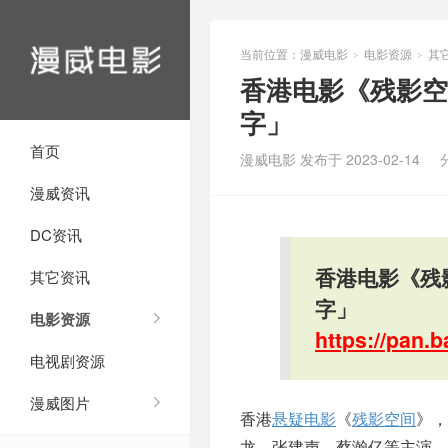
当前位置：
漫威电影
电影资源
其
>
>
香港电影《残影空
字」
首页
漫威电影 发布于 2023-02-14
漫威资讯
DC资讯
香港电影《残
其它资讯
字」
电影资源
https://pan
电视剧资源
漫威图片
香港
悬疑电影
《
残影空间
》，
龙、张建声、蔡瀚亿等主演，