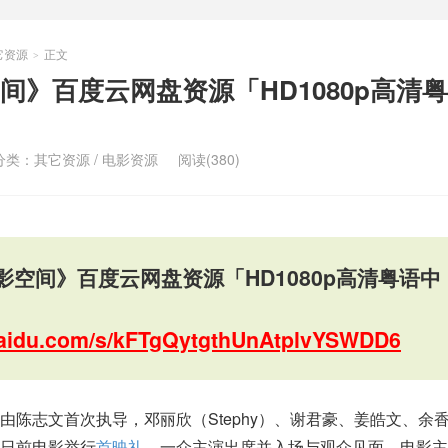
它资源
正文
>
间》百度云网盘资源「HD1080p高清
分类：
其它资源
/
电影资源
阅读(380)
影空间》百度云网盘资源「HD1080p高清粤语中
.baidu.com/s/kFTgQytgthUnAtplvYSWDD6
由陈志文首次执导，邓丽欣（Stephy）、谢君豪、姜皓文、余
日前电影举行
首映礼
，一众主演出席并入场与观众见面。电影主