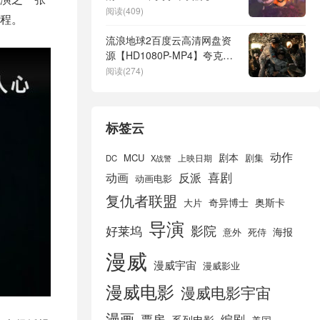
阅读(409)
程。
流浪地球2百度云高清网盘资
源【HD1080P-MP4】夸克网
盘
阅读(274)
标签云
动作
剧本
MCU
剧集
DC
X战警
上映日期
喜剧
动画
反派
动画电影
复仇者联盟
奇异博士
奥斯卡
大片
导演
好莱坞
影院
海报
死侍
意外
漫威
漫威宇宙
漫威影业
漫威电影
漫威电影宇宙
漫画
票房
编剧
系列电影