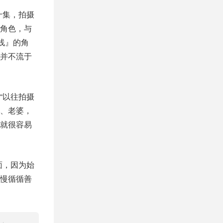
十集，拍摄
角色，与
线』的角
并不流于
“以往拍摄
、老婆，
就很容易
面，因为始
慢循循善
字」