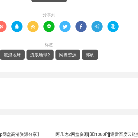
分享到








标签
流浪地球
流浪地球2
网盘资源
郭帆
0p网盘高清资源分享】
阿凡达2网盘资源[BD1080P][迅雷百度云链