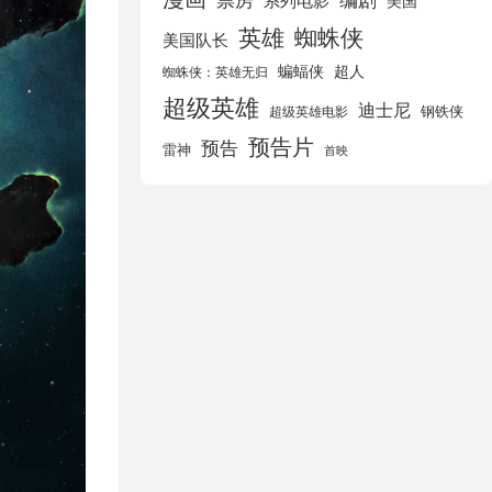
美国
英雄
蜘蛛侠
美国队长
蝙蝠侠
超人
蜘蛛侠：英雄无归
超级英雄
迪士尼
钢铁侠
超级英雄电影
预告片
预告
雷神
首映