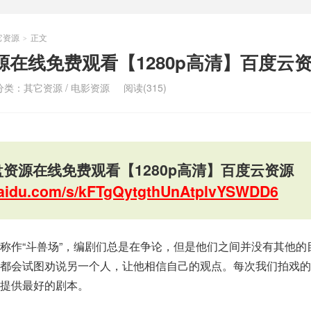
它资源
正文
>
源在线免费观看【1280p高清】百度云
分类：
其它资源
/
电影资源
阅读(315)
盘资源在线免费观看【1280p高清】百度云资源
.baidu.com/s/kFTgQytgthUnAtplvYSWDD6
称作“斗兽场”，编剧们总是在争论，但是他们之间并没有其他的
人都会试图劝说另一个人，让他相信自己的观点。每次我们拍戏的
提供最好的剧本。