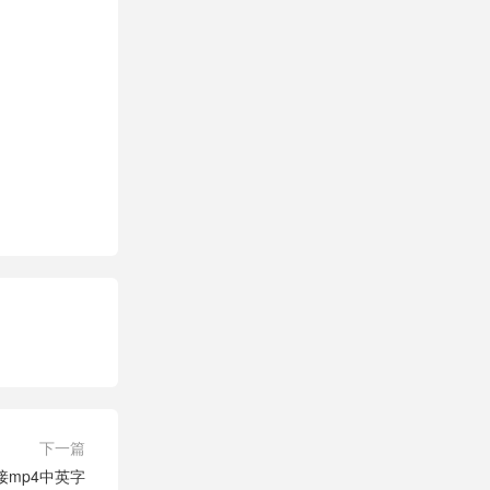
下一篇
接mp4中英字