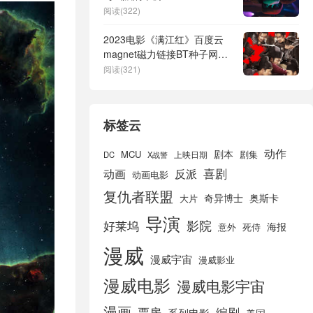
阅读(322)
2023电影《满江红》百度云
magnet磁力链接BT种子网盘
资源
阅读(321)
标签云
动作
剧本
MCU
剧集
DC
X战警
上映日期
喜剧
动画
反派
动画电影
复仇者联盟
奇异博士
奥斯卡
大片
导演
好莱坞
影院
海报
死侍
意外
漫威
漫威宇宙
漫威影业
漫威电影
漫威电影宇宙
漫画
票房
编剧
系列电影