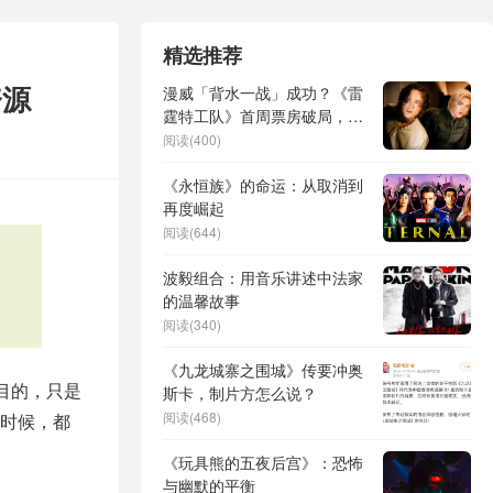
精选推荐
资源
漫威「背水一战」成功？《雷
霆特工队》首周票房破局，新
复联造血能力迎来大考
阅读(400)
《永恒族》的命运：从取消到
再度崛起
阅读(644)
波毅组合：用音乐讲述中法家
的温馨故事
阅读(340)
《九龙城寨之围城》传要冲奥
目的，只是
斯卡，制片方怎么说？
阅读(468)
时候，都
《玩具熊的五夜后宫》：恐怖
与幽默的平衡