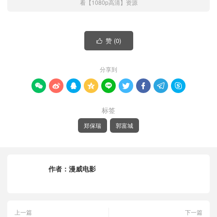
看【1080p高清】资源
赞 (
0
)

分享到









标签
郑保瑞
郭富城
作者：
漫威电影
上一篇
下一篇