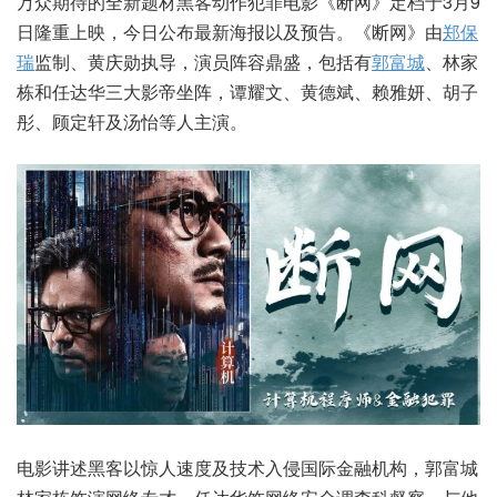
万众期待的全新题材黑客动作犯罪电影《断网》定档于3月9
日隆重上映，今日公布最新海报以及预告。《断网》由
郑保
瑞
监制、黄庆勋执导，演员阵容鼎盛，包括有
郭富城
、林家
栋和任达华三大影帝坐阵，谭耀文、黄德斌、赖雅妍、胡子
彤、顾定轩及汤怡等人主演。
电影讲述黑客以惊人速度及技术入侵国际金融机构，郭富城