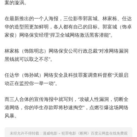
案的漩涡。
在最新推出的一个人海报，三位影帝郭富城、林家栋、任达
华的造型照更加鲜明，各人都有自己的目标。郭富城（饰卓
家俊）网络保安经理“捍卫全城网络激活黑客潜能”。
林家栋（饰陈明志）网络保安公司行政总裁“对准网络漏洞
黑钱就可以取之不尽”。
任达华（饰孙斌）网络安全及科技罪案调查科督察“天眼启
动正在监控你一举一动”。
而三人合体的宣传海报中就写到，“攻破人性漏洞，切断全
港网络，你的毕生存款即将秒速掏空”，点燃引爆这场网络
风暴。
未经允许不得转载：
漫威电影
»
犯罪电影《断网》百度云网盘在线免费观