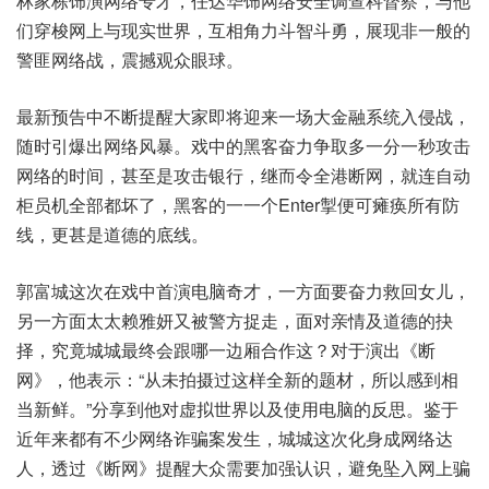
林家栋饰演网络专才，任达华饰网络安全调查科督察，与他
们穿梭网上与现实世界，互相角力斗智斗勇，展现非一般的
警匪网络战，震撼观众眼球。
最新预告中不断提醒大家即将迎来一场大金融系统入侵战，
随时引爆出网络风暴。戏中的黑客奋力争取多一分一秒攻击
网络的时间，甚至是攻击银行，继而令全港断网，就连自动
柜员机全部都坏了，黑客的一一个Enter掣便可瘫痪所有防
线，更甚是道德的底线。
郭富城这次在戏中首演电脑奇才，一方面要奋力救回女儿，
另一方面太太赖雅妍又被警方捉走，面对亲情及道德的抉
择，究竟城城最终会跟哪一边厢合作这？对于演出《断
网》，他表示：“从未拍摄过这样全新的题材，所以感到相
当新鲜。”分享到他对虚拟世界以及使用电脑的反思。鉴于
近年来都有不少网络诈骗案发生，城城这次化身成网络达
人，透过《断网》提醒大众需要加强认识，避免坠入网上骗