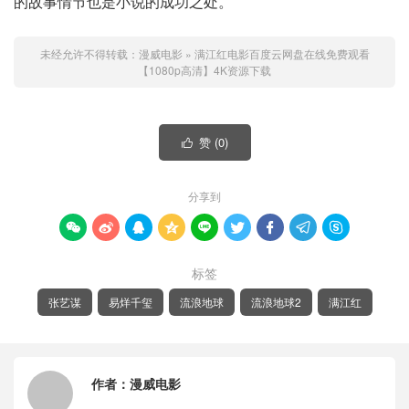
的故事情节也是小说的成功之处。
未经允许不得转载：
漫威电影
»
满江红电影百度云网盘在线免费观看
【1080p高清】4K资源下载
赞 (
0
)

分享到









标签
张艺谋
易烊千玺
流浪地球
流浪地球2
满江红
作者：
漫威电影