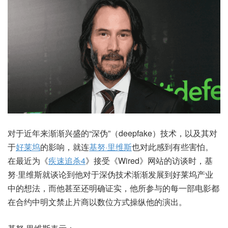
对于近年来渐渐兴盛的“深伪”（deepfake）技术，以及其对
于
好莱坞
的影响，就连
基努·里维斯
也对此感到有些害怕。
在最近为《
疾速追杀4
》接受《Wired》网站的访谈时，基
努·里维斯就谈论到他对于深伪技术渐渐发展到好莱坞产业
中的想法，而他甚至还明确证实，他所参与的每一部电影都
在合约中明文禁止片商以数位方式操纵他的演出。