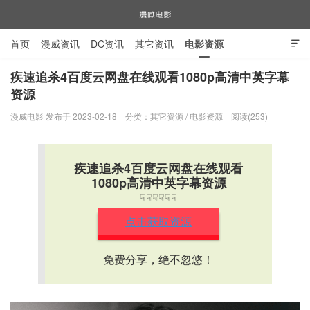
首页
漫威资讯
DC资讯
其它资讯
电影资源

电视剧资源
漫威图片
疾速追杀4百度云网盘在线观看1080p高清中英字幕
资源
漫威电影
漫威电影 发布于 2023-02-18
分类：
其它资源
/
电影资源
阅读(253)
疾速追杀4百度云网盘在线观看
1080p高清中英字幕资源
☟☟☟☟☟☟
点击获取资源
免费分享，绝不忽悠！