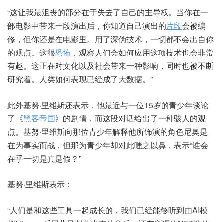
“这让我最沮丧的部分在于失去了自己的主导权。当你在一
部电影中带来一段演出后，你知道自己演出的
片段
会被编
修，但你还是在电影里。用了深伪技术，一切都不会出自你
的观点。这很
恐怖
，观察人们会如何应用这项技术也会非常
有趣。这正在对文化以及社会带来一种影响，同时也被不断
研究着。人类如何表现已经成了大数据。”
此外基努·里维斯还表示，他最近与一位15岁的青少年谈论
了《
黑客帝国
》的剧情，而这段对话给出了一种骇人的观
点。基努·里维斯向那位青少年解释他所饰演的角色尼奥是
在为事实而战，但那为青少年却对此嗤之以鼻，表示“谁会
在乎一切是真是假？”
基努·里维斯表示：
“人们是和这些工具一起成长的，我们已经能够听到由AI模