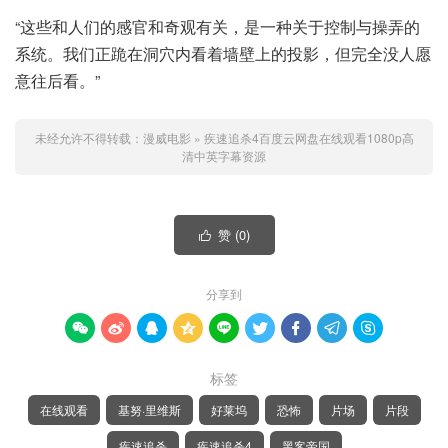
“这些和人们的感官和奇观有关，是一种关于控制与操弄的
系统。我们正跪在洞穴内看着墙壁上的投影，但完全没人愿
意往后看。”
未经允许不得转载：
漫威电影
»
疾速追杀4百度云网盘在线观看1080p高
清中英字幕资源
赞 (
0
)

分享到









标签
在线观看
基努·里维斯
好莱坞
恐怖
片场
片段
疾速追杀
疾速追杀4
黑客帝国