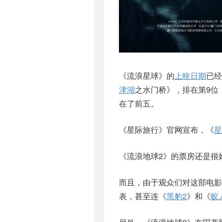
《流浪星球》的
上映日期
已经
津湖
之水门桥》，排在第9位
在了前五。
《星际旅行》官网宣布，《
星
《流浪地球2》的票房还是很
而且，由于观众们对这部电影
表，甚至连《
黑豹2
》和《
蚁