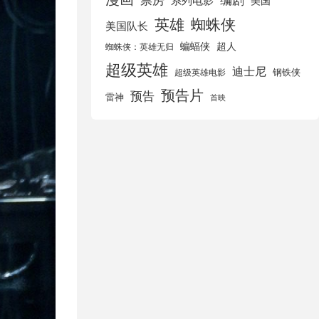
美国
英雄
蜘蛛侠
美国队长
蝙蝠侠
超人
蜘蛛侠：英雄无归
超级英雄
迪士尼
钢铁侠
超级英雄电影
预告片
预告
雷神
首映