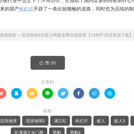
影视行业中也立下了汗马功劳，它借助了国内众多的特效制作公
来的国产
科幻片
开辟了一条比较顺畅的道路，同时也为后续的制
漫威电影
»
流浪地球2百度云网盘免费在线观看【1280P-高清资源下载】
赞 (
0
)

分享到








标签
流浪地球
流浪地球2
满江红
科幻片
蚁人
蚁人3
长津湖之水门桥
黑豹
黑豹2