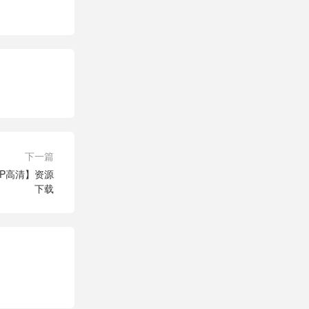
下一篇
0P高清】资源
下载