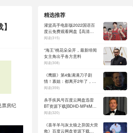
精选推荐
载】
灌篮高手电影版2022国语百
度云免费观看网盘【高清
1080P】资源
阅读(315)
“海王”桃花朵朵开，最新绯闻
女主角出乎各方意料
阅读(308)
《鹰眼》第4集满满刀子剧
情！寡姐：都离开2年了，还
不放过我吗？
阅读(359)
杀手疾风号百度云网盘迅雷
总票房纪
BT资源下载[BDHD-MP4MKV]
[中英字幕]免费资源
阅读(320)
《喜羊羊与灰太狼之异国大营
救》百度云网盘资源下载