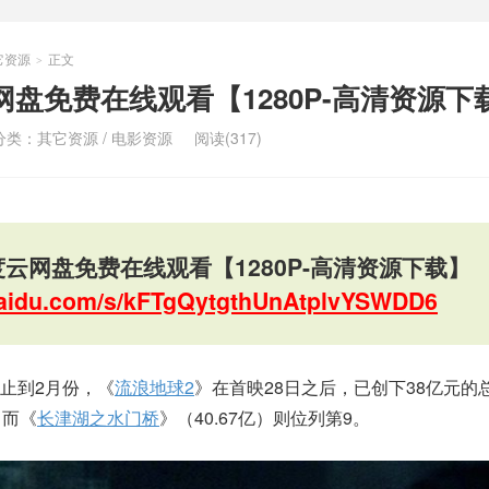
它资源
正文
>
网盘免费在线观看【1280P-高清资源下
分类：
其它资源
/
电影资源
阅读(317)
云网盘免费在线观看【1280P-高清资源下载】
.baidu.com/s/kFTgQytgthUnAtplvYSWDD6
止到2月份，《
流浪地球2
》在首映28日之后，已创下38亿元的
，而《
长津湖之水门桥
》（40.67亿）则位列第9。