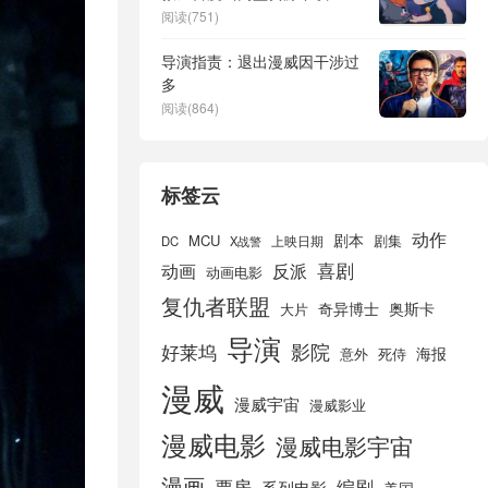
【1280P高清】阿里云盘链接
阅读(751)
导演指责：退出漫威因干涉过
多
阅读(864)
标签云
动作
剧本
MCU
剧集
DC
X战警
上映日期
喜剧
动画
反派
动画电影
复仇者联盟
奇异博士
奥斯卡
大片
导演
好莱坞
影院
海报
死侍
意外
漫威
漫威宇宙
漫威影业
漫威电影
漫威电影宇宙
漫画
票房
编剧
系列电影