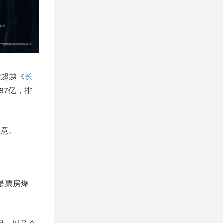
能超越《
长
87亿，排
谢意。
是票房爆