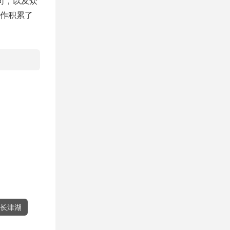
司，以及众
作积累了
长津湖