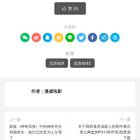
赞 (
0
)

分享到









标签
流浪地球
流浪地球2
作者：
漫威电影
上一篇
下一篇
新版《神奇四侠》中的神奇先生
关于我和鬼变成家人的那件事百
和隐形女，他们已经是为人父母
度云网盘[MP41080P高清]资源
了
下载