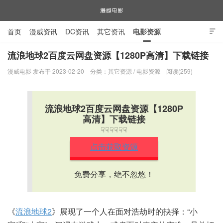
首页
漫威资讯
DC资讯
其它资讯
电影资源

电视剧资源
漫威图片
流浪地球2百度云网盘资源【1280P高清】下载链接
漫威电影 发布于 2023-02-20
分类：
其它资源
/
电影资源
阅读(259)
漫威电影
流浪地球2百度云网盘资源【1280P
高清】下载链接
☟☟☟☟☟☟
点击获取资源
免费分享，绝不忽悠！
《
流浪地球2
》展现了一个人在面对浩劫时的抉择：“小