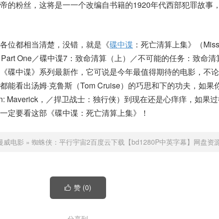
帝的粉丝，这将是一一个改编自书籍的1920年代西部犯罪故事
各位都相当清楚，没错，就是《
碟中谍
：死亡清算上集》（Missi
ckoning Part One／碟中谍7：致命清算（上）／不可能的任务：致命
片《碟中谍》系列最新作，它可说是今年最值得期待的电影，不论
能看出汤姆·克鲁斯（Tom Cruise）的巧思和下的功夫，如果
un: Maverick，／捍卫战士：独行侠）到现在还是心痒痒，如果
一定要看这部《碟中谍：死亡清算上集》！
漫威电影
»
蜘蛛侠：平行宇宙2百度云下载【bd1280P中英字幕】网盘资
赞 (
0
)

分享到