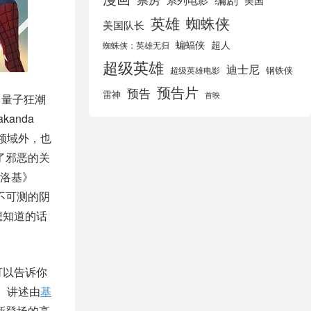
美国
英雄
蜘蛛侠
美国队长
蝙蝠侠
超人
蜘蛛侠：英雄无归
超级英雄
迪士尼
钢铁侠
超级英雄电影
预告片
预告
雷神
首映
身：量子狂潮
anda
子领域外，也
来了邪恶的关
洛基》
不可测的阴
想知道的话
可以告诉你
4）讲述由
基
和新登场的高