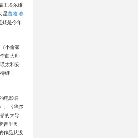
／猫王埃尔维
女星
蕾雅·赛
》无疑是今年
《小偷家
作曲大师
瑛太和安
待继
期待的电影名
机）、《华尔
秀作品的大导
迪卡普里奥
斯斯的作品从没