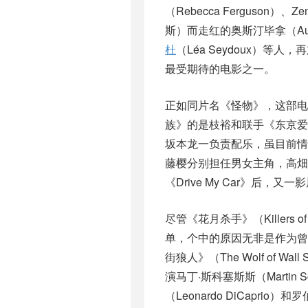
（Rebecca Ferguso
斯）而走红的奥斯汀毕拿（Aus
杜
（Léa Seydoux）等
最受期待的电影之一。
正如同片名《怪物》，这部
族》的是枝裕和联手《东京
坂本龙一负责配乐，虽目前
藤樱分别担任男女主角，高畑
《Drive My Car》后，
尽管《花月杀手》（Killers 
单，个中的原因无非是作为曾执
街狼人》（The Wolf of W
演马丁·斯科塞斯斯（Marti
（Leonardo DiCapri