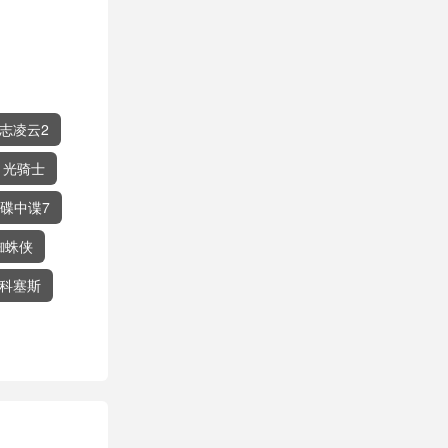
志凌云2
月光骑士
碟中谍7
蜘蛛侠
斯科塞斯