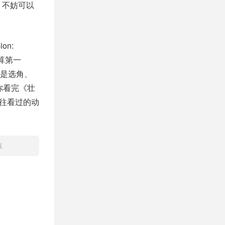
，不妨可以
on:
清算第一
是选角、
你看完《壮
过往看过的动
源