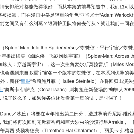
情安排绝对都能做得很好，而从本集的前导预告中，我们也可以
将被揭露，而在漫画中举足轻重的角色“亚当术士”Adam Warloc
箭之间又有什么纠葛？银河护卫队将何去何从？就让我们一同在
er-Man: Into the Spider-Verse／蜘蛛侠：平行宇宙／
续集《蜘蛛侠：飞跃蜘蛛宇宙》（Spider-Man: Across the S
蜘蛛人：穿越新宇宙），这一次主角麦尔斯莫拉雷斯（Miles Mora
，也会遇到来自多重宇宙各一个版本的蜘蛛侠，在本系列优异的美
外，新任“
鹰眼
”希莉施丹菲（Hailee Steinfeld）亦将回归出演
士
”奥斯卡·伊萨克（Óscar Isaac）则将担任新登场的“蜘蛛人209
ra）一角，说了这么多，如果你各位还没看第一集的话，是时候了！
Dune／沙丘）将要在今年推出第二部分，透过导演丹尼斯·维伦
e）的镜头，我们将再次回到充斥着香料和巨大沙虫的沙漠行星Arrakis
·柴勒梅德美（Timothée Hal Chalamet）、丽贝卡·弗格