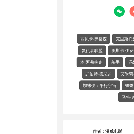

丽贝卡·弗格森
克里斯托
复仇者联盟
奥斯卡·伊
本·阿弗莱克
杀手
汤
罗伯特·德尼罗
艾米莉
蜘蛛侠：平行宇宙
蜘蛛
马特·
作者：
漫威电影