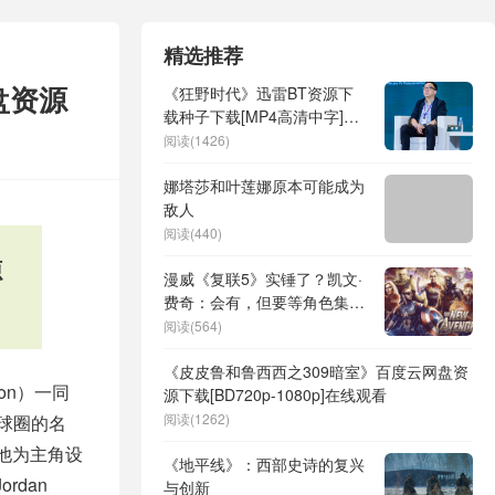
精选推荐
盘资源
《狂野时代》迅雷BT资源下
载种子下载[MP4高清中字]百
度云网盘
阅读(1426)
娜塔莎和叶莲娜原本可能成为
敌人
阅读(440)
源
漫威《复联5》实锤了？凯文·
费奇：会有，但要等角色集结
完才行！
阅读(564)
《皮皮鲁和鲁西西之309暗室》百度云网盘资
mon）一同
源下载[BD720p-1080p]在线观看
阅读(1262)
篮球圈的名
以他为主角设
《地平线》：西部史诗的复兴
rdan
与创新