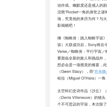
动作戏、幽默度还是感人的剧
浣熊”Rocket一角的身世之谜
场，究竟他的来历为何？与火
影揭晓吧！
继《蜘蛛侠：跳入蜘蛛宇宙》（Spid
宙）大获成功后，Sony将在今年推出
Verse／蜘蛛侠：平行宇宙／
要面临全新的敌人和挑战外
想必会是一场视觉的飨宴，此
（Gwen Stacy），而“
月光骑
哈拉（Miguel O\'Ha
太空科幻史诗作品《沙丘》（
（Denis Villeneuv
个不可思议的宇宙，本次除了蒂莫西