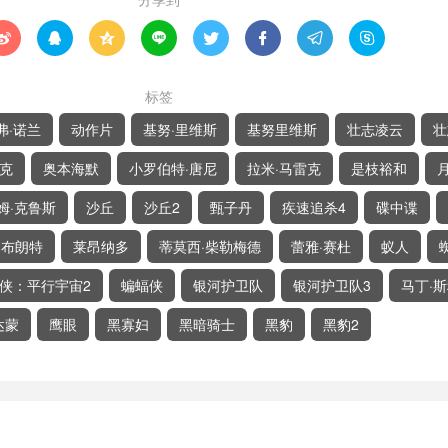








标签
弗·诺兰
动作片
基努·里维斯
基努里维斯
壮志凌云
壮
萨克
奥本海默
小罗伯特·唐尼
拉米·马雷克
是枝裕和
姆·克鲁斯
沙丘
沙丘2
甄子丹
疾速追杀4
碟中谍
·布朗特
莱昂纳多
蒂莫西·柴勒梅德
蕾雅·赛杜
蚁人
侠：平行宇宙2
蝙蝠侠
银河护卫队
银河护卫队3
马丁·
达蒙
鹰眼
黑寡妇
黑暗骑士
黑豹
黑豹2