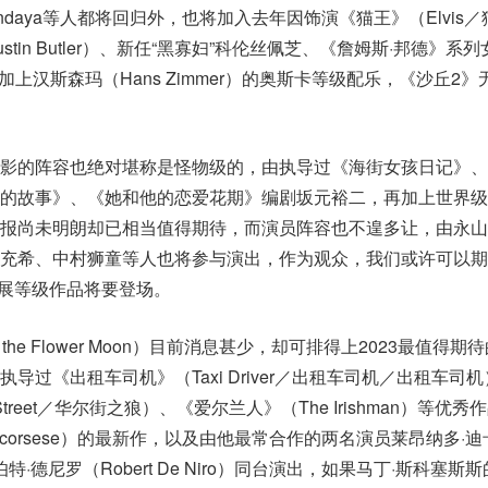
n）、Zendaya等人都将回归外，也将加入去年因饰演《猫王》（Elvis
tin Butler）、新任“黑寡妇”科伦丝佩芝、《詹姆斯·邦德》系列
人，再加上汉斯森玛（Hans Zimmer）的奥斯卡等级配乐，《沙丘2
电影的阵容也绝对堪称是怪物级的，由执导过《海街女孩日记》、
爱的故事》、《她和他的恋爱花期》编剧坂元裕二，再加上世界级
情报尚未明朗却已相当值得期待，而演员阵容也不遑多让，由永山
充希、中村狮童等人也将参与演出，作为观众，我们或许可以期
又一影展等级作品将要登场。
of the Flower Moon）目前消息甚少，却可排得上2023最值得
导过《出租车司机》（Taxi Driver／出租车司机／出租车司
all Street／华尔街之狼）、《爱尔兰人》（The Irishman）等优
n Scorsese）的最新作，以及由他最常合作的两名演员莱昂纳多·
o）和罗伯特·德尼罗（Robert De Niro）同台演出，如果马丁·斯科塞