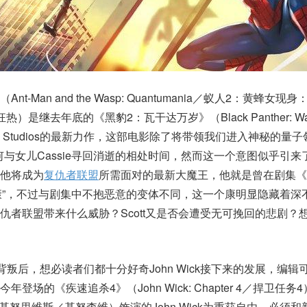
-Man and the Wasp: Quantumania／蚁人2：黄蜂女现
是继去年底的《黑豹2：瓦干达万岁》（Black Panther: Wak
rvel Studios的最新力作，这部电影除了将带领我们进入神秘的量
ng将如何与女儿Cassie寻回消逝的相处时间，然而这一个意图似乎引
他将成为
复仇者联盟
所需面对的最新大魔王，他就是曾在剧集《
者康”，不过与剧集中不抱恶意的变体不同，这一个康明显隐藏着深
仇者联盟带来什么威胁？Scott又是否会遭受无可挽回的悲剧？
n背叛后，想必读者们都十分好奇John Wick接下来的发展，编辑
场的《疾速追杀4》（John Wick: Chapter 4／捍卫任务
ves／基努里维斯／基努李维）饰演的John Wick为重获自由，必须