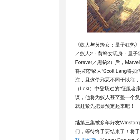
《蚁人与黄蜂女：量子狂热》（Ant
／蚁人2：黄蜂女现身：量子狂热）
Forever／黑豹2）后，Ma
将探究“蚁人”Scott La
注，且这份邪恶不同于以往，
（Loki）中登场过的“征服
谋，他将为蚁人甚至整一个复
就赶紧先把票预定起来吧！
继第三集被多年好友Winsto
们，等待终于要结束了！将于今年登
努·里维斯
（Keanu Ree