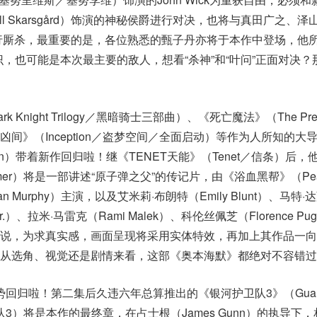
l Skarsgård）饰演的神秘侯爵进行对决，也将与真田广之、泽
”进行厮杀，最重要的是，各位熟悉的甄子丹亦将于本作中登场，他
ck的旧识，也可能是本次最主要的敌人，想看“杀神”和“叶问”正面对决
rk Knight Trilogy／黑暗骑士三部曲）、《死亡魔法》（The Pre
间》（Inception／盗梦空间／全面启动）等作为人所知的大
r Nolan）带着新作回归啦！继《TENET天能》（Tenet／信条）后
eimer）将是一部讲述“原子弹之父”的传记片，由《浴血黑帮》（Pea
llian Murphy）主演，以及艾米莉·布朗特（Emily Blunt）、马特
 Jr.）、拉米·马雷克（Rami Malek）、科伦丝佩芝（Florence P
所说，为求真实感，画面呈现将采用实体特效，再加上其作品一向
从选角、视觉还是剧情来看，这部《奥本海默》都绝对不容错过
势回归啦！第二集后久违六年总算推出的《银河护卫队3》（Guardia
／星际异攻队3）将是本作的最终章，在占士根（James Gunn）的执导