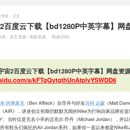
它资源
正文
>
2百度云下载【bd1280P中英字幕】网
分类：
其它资源
/
电影资源
阅读(330)
宙2百度云下载【bd1280P中英字幕】网盘资
.baidu.com/s/kFTgQytgthUnAtplvYSWDD6
本·阿弗莱克
（Ben Affleck）自导并与好友
马特·达蒙
（Matt Da
起源故事《AIR》，讲述创立初期仍默默无闻的Nike为打响自家品牌在
、当时仅是无名小卒的迈克尔·乔丹（Michael Jordan），并
头们疯狂的Air Jordan系列，如果你一直以来都是Nike和Jo