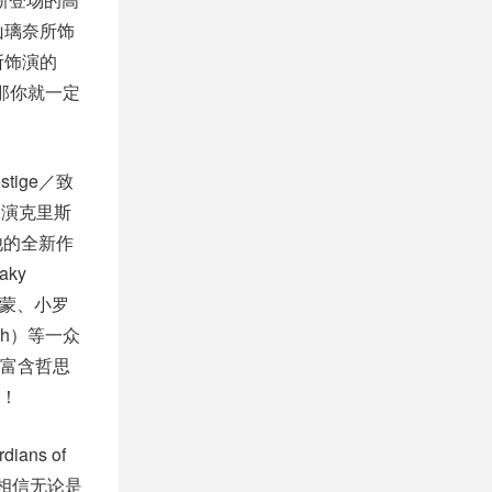
山璃奈所饰
所饰演的
？那你就一定
stige／致
导演克里斯
，他的全新作
ky
·达蒙、小罗
ugh）等一众
富含哲思
！
ns of
下，相信无论是