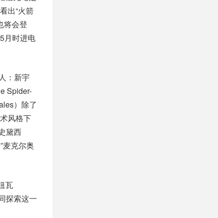
看出“火箭
k也将会登
5月时进电
蜘蛛人：新宇
pider-
les）除了
术风格下
关史黛西
9”麦克尔奥
纽瓦
，一同探索这一
森