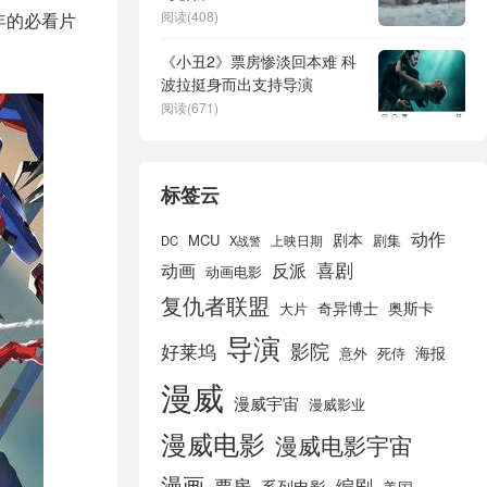
阅读(408)
年的必看片
《小丑2》票房惨淡回本难 科
波拉挺身而出支持导演
阅读(671)
标签云
动作
剧本
MCU
剧集
DC
X战警
上映日期
喜剧
动画
反派
动画电影
复仇者联盟
奇异博士
奥斯卡
大片
导演
好莱坞
影院
海报
死侍
意外
漫威
漫威宇宙
漫威影业
漫威电影
漫威电影宇宙
漫画
票房
编剧
系列电影