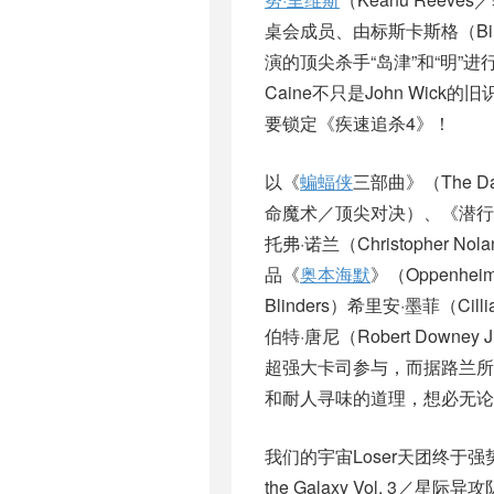
桌会成员、由标斯卡斯格（Bil
演的顶尖杀手“岛津”和“明
Caine不只是John Wi
要锁定《疾速追杀4》！
以《
蝙蝠侠
三部曲》（The Da
命魔术／顶尖对决）、《潜行凶
托弗·诺兰（Christophe
品《
奥本海默
》（Oppenh
Blinders）希里安·墨菲（Ci
伯特·唐尼（Robert Downey
超强大卡司参与，而据路兰
和耐人寻味的道理，想必无论
我们的宇宙Loser天团终于强
the Galaxy Vol. 3