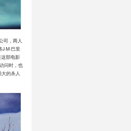
作公司，两人
J·M·巴里
在这部电影
”访问时，也
强大的杀人