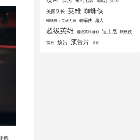
美国
英雄
蜘蛛侠
美国队长
蝙蝠侠
超人
蜘蛛侠：英雄无归
超级英雄
迪士尼
钢铁侠
超级英雄电影
预告片
预告
雷神
首映
特菲德