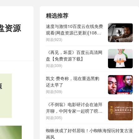
精选推荐
盘资源
速度与激情10百度云在线免费
观看(网盘资源已更新)[1080p
高清中字]共享
阅读(923)
《再见，坏蛋》百度云高清网
盘【免费资源下载】
阅读(339)
凯文·费奇称，现在重选黑豹
源
还太早了
阅读(509)
《不倒翁》电影研讨会在迪拜
开聊，中阿专家一起唠了唠乡
愁和亲情那些事儿
阅读(335)
蜘蛛侠成了好邻居啦！小蜘蛛海报玩转复古漫
画风