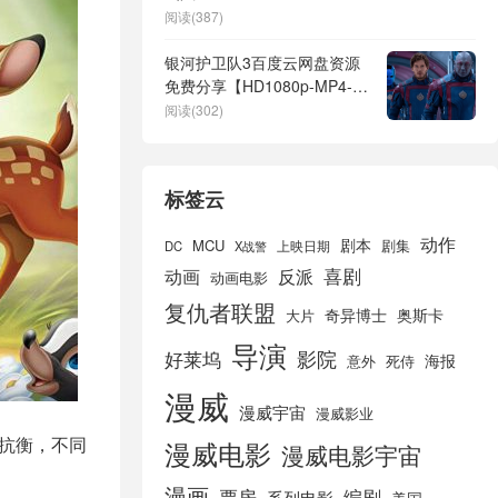
阅读(387)
银河护卫队3百度云网盘资源
免费分享【HD1080p-MP4-
6.6G】高清资源
阅读(302)
标签云
动作
剧本
MCU
剧集
DC
X战警
上映日期
喜剧
动画
反派
动画电影
复仇者联盟
奇异博士
奥斯卡
大片
导演
好莱坞
影院
海报
死侍
意外
漫威
漫威宇宙
漫威影业
）相抗衡，不同
漫威电影
漫威电影宇宙
漫画
票房
编剧
系列电影