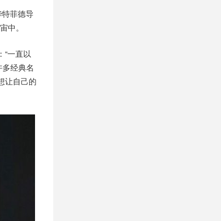
华特菲德导
宙中。
：“一直以
许多经典名
想让自己的