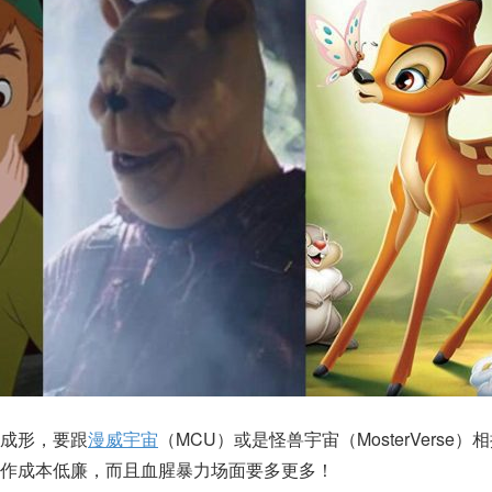
成形，要跟
漫威宇宙
（MCU）或是怪兽宇宙（MosterVerse
作成本低廉，而且血腥暴力场面要多更多！