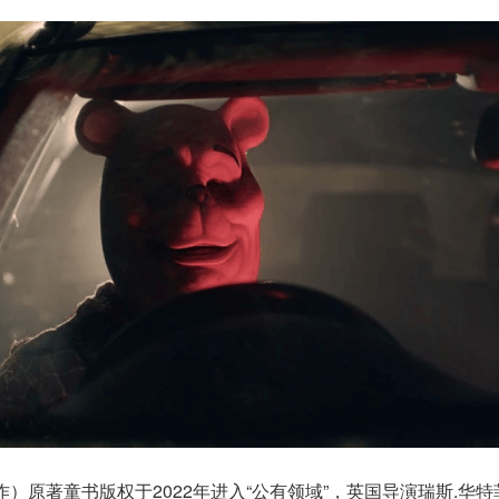
lne创作）原著童书版权于2022年进入“公有领域”，英国导演瑞斯.华