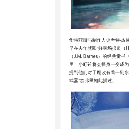
华特菲斯与制作人史考特·杰佛瑞
早在去年就跟“好莱坞报道（Hol
（J.M. Barries）
里，小叮铃将会摇身一变成为一个
提到他们对于魔改有着一副水
武器”杰弗里如此描述。