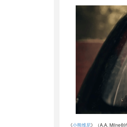
《
小熊维尼
》（A.A. Mi