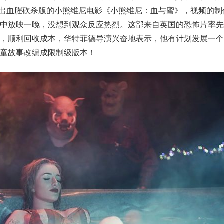
rfield）推出血腥砍杀版的小熊维尼电影《小熊维尼：血与蜜》，视频的
院中放映一晚，没想到观众反应热烈。这部来自英国的恐怖片率先
元，顺利回收成本，华特菲德导演兴奋地表示，他有计划发展一个
童故事改编成限制级版本！