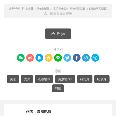
未经允许不得转载：
漫威电影
»
流浪地球2在线免费观看（1280P高清网
盘）国语百度云资源
赞 (
0
)

分享到









标签
吴京
大片
流浪地球
流浪地球2
科幻片
纪录片
郭帆
作者：
漫威电影