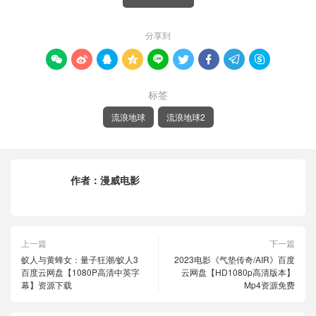
分享到









标签
流浪地球
流浪地球2
作者：
漫威电影
上一篇
下一篇
蚁人与黄蜂女：量子狂潮/蚁人3
2023电影《气垫传奇/AIR》百度
百度云网盘【1080P高清中英字
云网盘【HD1080p高清版本】
幕】资源下载
Mp4资源免费