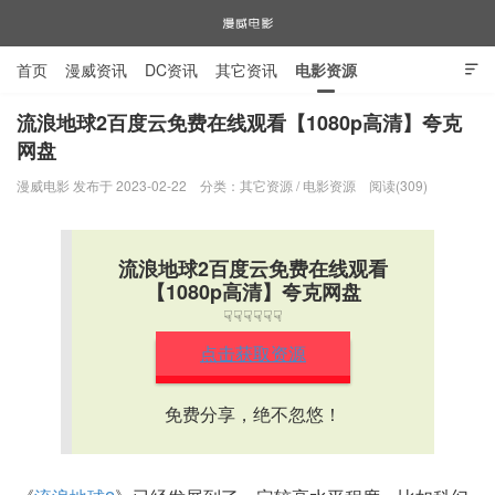
首页
漫威资讯
DC资讯
其它资讯
电影资源

电视剧资源
漫威图片
流浪地球2百度云免费在线观看【1080p高清】夸克
网盘
漫威电影
漫威电影 发布于 2023-02-22
分类：
其它资源
/
电影资源
阅读(309)
流浪地球2百度云免费在线观看
【1080p高清】夸克网盘
☟☟☟☟☟☟
点击获取资源
免费分享，绝不忽悠！