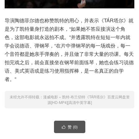
导演陶德菲尔德也称赞凯特的用心，并表示《TÁR塔尔》就
是为了凯特量身打造的剧本，“如果她不答应接演这个角
色，这部电影就永远拍不成。”并透露凯特在短短一年内就
学会说德语、弹钢琴，“在片中弹钢琴的每一场戏份，每一
个音符都是她亲手弹奏的，并且做了非常大量的功课。每天
拍完戏之后，就会直接坐在钢琴前面练琴，她也会练习说德
语、美式英语或是练习使用指挥棒，是一名真正的自学
者。”
未经允许不得转载：
漫威电影
»
凯特·布兰切特《TÁR塔尔》百度云网盘资
源[HD-MP4][高清中英字幕]
赞 (
0
)
