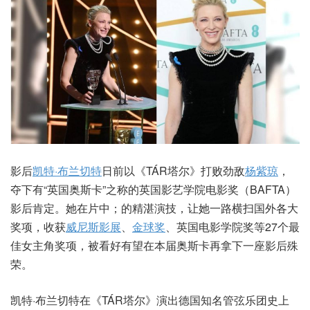
影后
凯特·布兰切特
日前以《TÁR塔尔》打败劲敌
杨紫琼
，
夺下有“英国奥斯卡”之称的英国影艺学院电影奖（BAFTA）
影后肯定。她在片中；的精湛演技，让她一路横扫国外各大
奖项，收获
威尼斯影展
、
金球奖
、英国电影学院奖等27个最
佳女主角奖项，被看好有望在本届奥斯卡再拿下一座影后殊
荣。
凯特·布兰切特在《TÁR塔尔》演出德国知名管弦乐团史上