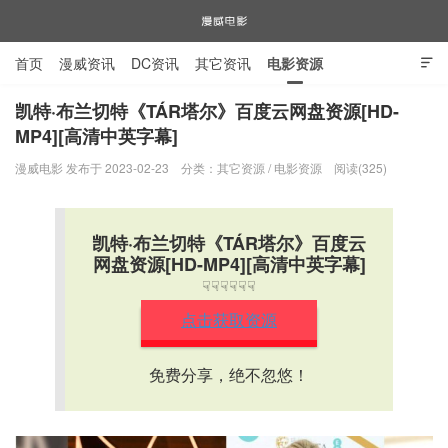
首页
漫威资讯
DC资讯
其它资讯
电影资源

电视剧资源
漫威图片
凯特·布兰切特《TÁR塔尔》百度云网盘资源[HD-
MP4][高清中英字幕]
漫威电影
漫威电影 发布于 2023-02-23
分类：
其它资源
/
电影资源
阅读(325)
凯特·布兰切特《TÁR塔尔》百度云
网盘资源[HD-MP4][高清中英字幕]
☟☟☟☟☟☟
点击获取资源
免费分享，绝不忽悠！