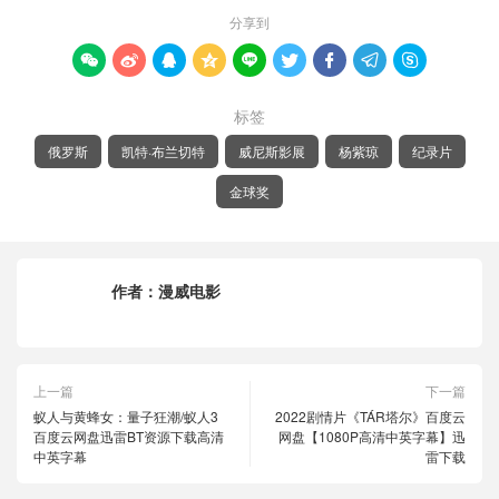
分享到









标签
俄罗斯
凯特·布兰切特
威尼斯影展
杨紫琼
纪录片
金球奖
作者：
漫威电影
上一篇
下一篇
蚁人与黄蜂女：量子狂潮/蚁人3
2022剧情片《TÁR塔尔》百度云
百度云网盘迅雷BT资源下载高清
网盘【1080P高清中英字幕】迅
中英字幕
雷下载