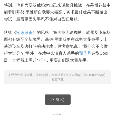
特训。他直言耍双截棍对自己来说极具挑战，在幕后花絮中
能看到基努·里维斯自我要求极高，务求最佳效果不断做出
尝试，最后更因失手忍不住对自己狂爆粗。
延续《
疾速追杀
》的风格，第四章无论肉搏、武器及飞车场
面都升级至全新境界。基努·里维斯更在戏中大显身手，上
演边飞车及边打斗的动作戏，更满意地说：“我们会不会做
得太过分？”另外，在戏中饰演盲人杀手的
甄子丹
造型Cool
爆，全程戴上黑超1打7，更耍击剑退大量杀手。
未经允许不得转载：
漫威电影
»
疾速追杀4百度云网盘【HD1080P高清】
资源下载
赞 (
0
)

分享到