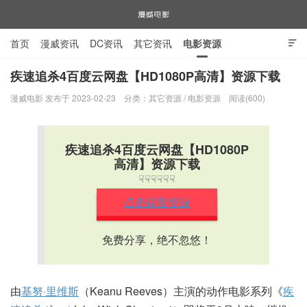
首页
漫威资讯
DC资讯
其它资讯
电影资源

电视剧资源
漫威图片
疾速追杀4百度云网盘【HD1080P高清】资源下载
漫威电影 发布于 2023-02-23
分类：
其它资源
/
电影资源
阅读(600)
漫威电影
疾速追杀4百度云网盘【HD1080P
高清】资源下载
☟☟☟☟☟☟
点击获取资源
免费分享，绝不忽悠！
由
基努·里维斯
（Keanu Reeves）主演的动作电影系列《
疾