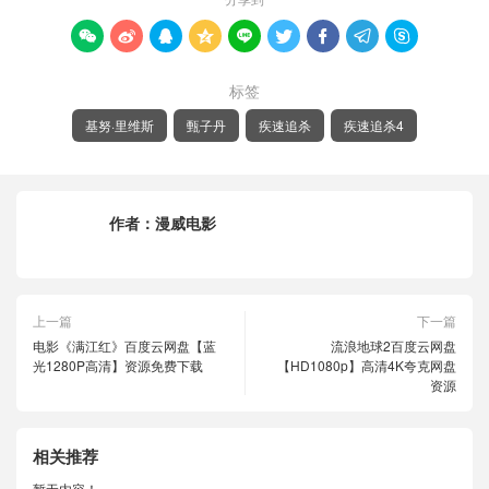









标签
基努·里维斯
甄子丹
疾速追杀
疾速追杀4
作者：
漫威电影
上一篇
下一篇
电影《满江红》百度云网盘【蓝
流浪地球2百度云网盘
光1280P高清】资源免费下载
【HD1080p】高清4K夸克网盘
资源
相关推荐
暂无内容！