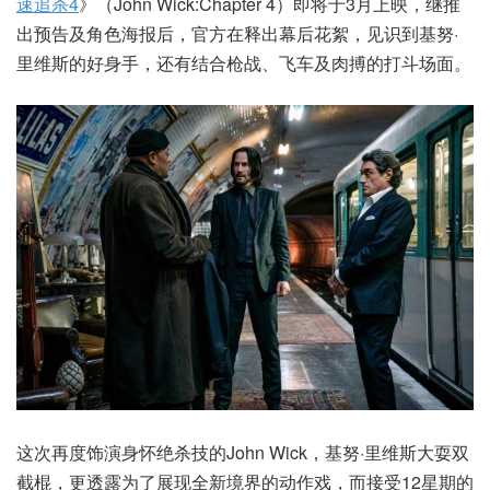
速追杀4
》（John Wick:Chapter 4）即将于3月上映，继推
出预告及角色海报后，官方在释出幕后花絮，见识到基努·
里维斯的好身手，还有结合枪战、飞车及肉搏的打斗场面。
这次再度饰演身怀绝杀技的John Wick，基努·里维斯大耍双
截棍，更透露为了展现全新境界的动作戏，而接受12星期的