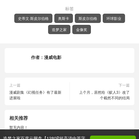
标签
史蒂文·斯皮尔伯格
奥斯卡
斯皮尔伯格
环球影业
造梦之家
金像奖
作者：
漫威电影
上一篇
下一篇
漫威剧集《幻视任务》有了最新
上个月，居然给《蚁人3》改了
进展啦
个截然不同的结局
相关推荐
暂无内容！
造梦之家百度云网盘【1280P超高清中英字