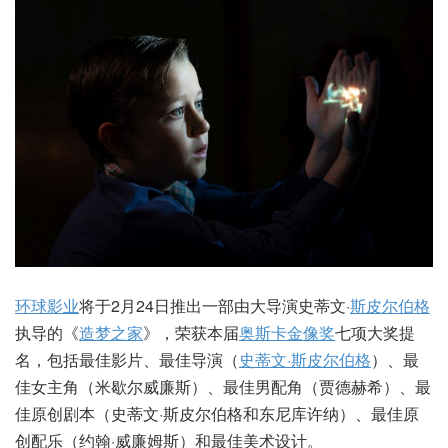
环球影业
将于2月24日推出一部由大导演史蒂文·
斯皮尔伯格
执导的《
造梦之家
》，荣获本届
奥斯卡
金像奖
七项大奖提
名，包括最佳影片、最佳导演（
史蒂文·斯皮尔伯格
）、最
佳女主角（米歇尔威廉斯）、最佳男配角（贾德赫希）、最
佳原创剧本（史蒂文·斯皮尔伯格和东尼库许纳）、最佳原
创配乐（约翰·威廉姆斯）和最佳美术设计。