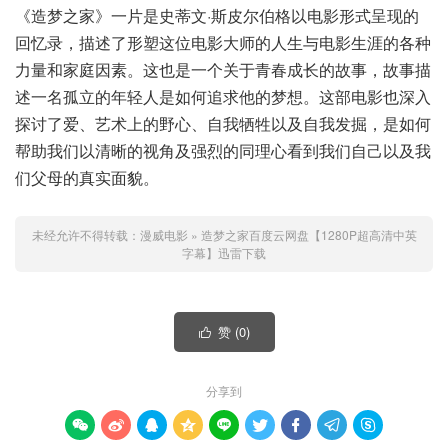
《造梦之家》一片是史蒂文·斯皮尔伯格以电影形式呈现的
回忆录，描述了形塑这位电影大师的人生与电影生涯的各种
力量和家庭因素。这也是一个关于青春成长的故事，故事描
述一名孤立的年轻人是如何追求他的梦想。这部电影也深入
探讨了爱、艺术上的野心、自我牺牲以及自我发掘，是如何
帮助我们以清晰的视角及强烈的同理心看到我们自己以及我
们父母的真实面貌。
未经允许不得转载：
漫威电影
»
造梦之家百度云网盘【1280P超高清中英
字幕】迅雷下载
赞 (
0
)

分享到








