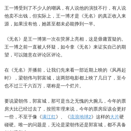
王一博受到了不少人的嘲讽，有人说他的演技不行，有人说
他卖不出钱，但实际上，王一博才是《无名》的真正收入来
源，如果没有他，她甚至都未必能挣到一半。
《无名》是王一博第一次在荧屏上亮相，这是毋庸置疑的。
王一博之前一直被人怀疑，如今拿《无名》来证实自己的期
望，可以随意在评论区评论。
在《无名》开播前，让我们先来看一部近期上映的《风再起
时》，梁朝伟与郭富城，这两部电影都上映了几日了，至今
也不过三千六百万，堪称是一个烂片。
要说梁朝伟，郭富城，那可是当之无愧的大腕儿，今年的票
房大比已经过去了，按照常理来说，今年的票房应该会更好
一些，不至于像《
满江红
》、《
流浪地球2
》这样的
大片
硬
碰硬。唯一的问题是，无论是梁朝伟还是郭富城，都不具备