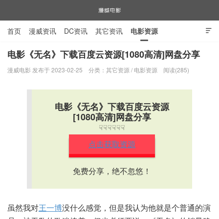
首页
漫威资讯
DC资讯
其它资讯
电影资源

电视剧资源
漫威图片
电影《无名》下载百度云资源[1080高清]网盘分享
漫威电影 发布于 2023-02-25
分类：
其它资源
/
电影资源
阅读(285)
漫威电影
电影《无名》下载百度云资源
[1080高清]网盘分享
☟☟☟☟☟☟
点击获取资源
免费分享，绝不忽悠！
虽然我对
王一博
没什么感觉，但是我认为他就是个普通的演