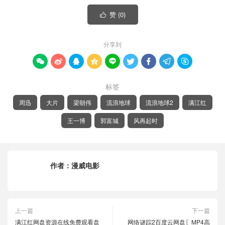
赞 (
0
)

分享到









标签
周迅
大片
梁朝伟
流浪地球
流浪地球2
满江红
王一博
郭富城
风再起时
作者：
漫威电影
上一篇
下一篇
满江红网盘资源在线免费观看盘
网络谜踪2百度云网盘〖MP4高