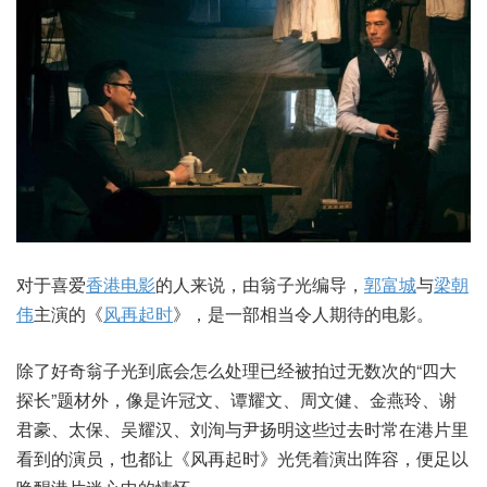
对于喜爱
香港电影
的人来说，由翁子光编导，
郭富城
与
梁朝
伟
主演的《
风再起时
》，是一部相当令人期待的电影。
除了好奇翁子光到底会怎么处理已经被拍过无数次的“四大
探长”题材外，像是许冠文、谭耀文、周文健、金燕玲、谢
君豪、太保、吴耀汉、刘洵与尹扬明这些过去时常在港片里
看到的演员，也都让《风再起时》光凭着演出阵容，便足以