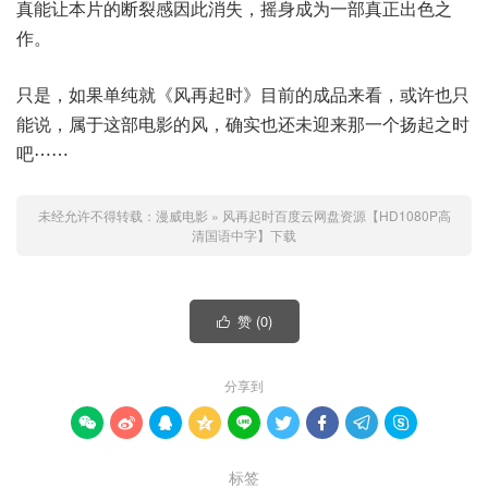
真能让本片的断裂感因此消失，摇身成为一部真正出色之
作。
只是，如果单纯就《风再起时》目前的成品来看，或许也只
能说，属于这部电影的风，确实也还未迎来那一个扬起之时
吧⋯⋯
未经允许不得转载：
漫威电影
»
风再起时百度云网盘资源【HD1080P高
清国语中字】下载
赞 (
0
)

分享到









标签