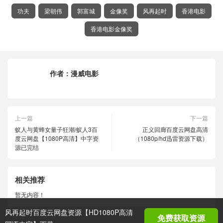
功夫
梁朝伟
郭富城
金像奖
风再起时
香港电影
香港电影金像奖
作者：
漫威电影
上一篇
下一篇
蚁人与黄蜂女量子狂潮/蚁人3百
正义回廊百度云网盘高清
度云网盘【1080P高清】中字资
（1080p/hd迅雷资源下载）
源已完结
相关推荐
暂无内容！
风再起时百度云网盘资源【HD1080P高清
免费获取资源