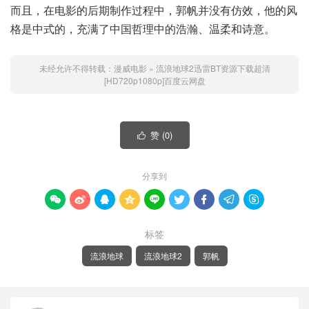
而且，在电影的后期制作过程中，郭帆并没有仿效，他的风
格是中式的，充满了中国哲理中的浩瀚、温柔和诗意。
未经允许不得转载：
漫威电影
»
流浪地球2迅雷BT资源下载超清
[HD720p1080p]百度云网盘
赞 (
0
)

分享到









标签
流浪地球
流浪地球2
郭帆