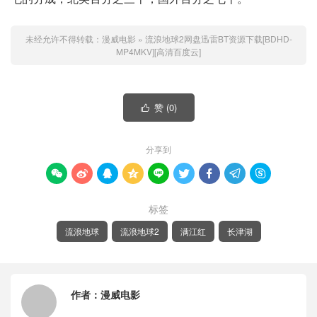
未经允许不得转载：
漫威电影
»
流浪地球2网盘迅雷BT资源下载[BDHD-
MP4MKV][高清百度云]
赞 (
0
)

分享到









标签
流浪地球
流浪地球2
满江红
长津湖
作者：
漫威电影