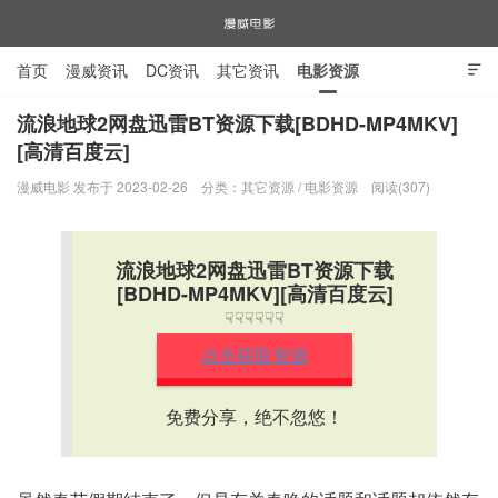
首页
漫威资讯
DC资讯
其它资讯
电影资源

电视剧资源
漫威图片
流浪地球2网盘迅雷BT资源下载[BDHD-MP4MKV]
[高清百度云]
漫威电影
漫威电影 发布于 2023-02-26
分类：
其它资源
/
电影资源
阅读(307)
流浪地球2网盘迅雷BT资源下载
[BDHD-MP4MKV][高清百度云]
☟☟☟☟☟☟
点击获取资源
免费分享，绝不忽悠！