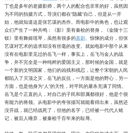
丁也是多年的老摄影师，两个人的配合也非常的好，虽然因
为不同的拍摄方式，导演们都在“隐藏”自己，但是从一开
始，他就知道这是张艺谋的杰作。而电影中的角色，也让观
众们产生了一种共鸣：《影》里有秦桧的替身，《金陵十三
钗》里有舞姬瑶琴，虽然有很多的
喜剧
、惊悚的成分，但张
艺谋对艺术的追求却没有丝毫的改变。就如电影中那个从来
没有在电影里见过的岳飞一样，事实上，岳飞与金人的战
争，并不完全是一种纯粹的爱国主义，那时候的金国，就是
一个新的文明国家，他们的凶残和残忍，让整个宋朝的人民
都陷入了灭顶之灾，岳飞的反抗，一方面是他的野心，另一
方面，也是他身为“人”的天性，对平民的屠杀充满了同情。
岳飞是个正直的人，对自己的子民和部属都很好，他是个很
有能力的将领。从电影中的夸张描写就能看得出来，虽然还
没开战，就已经战死了，但他的名字，已经被一代代人铭
记，被后人唾弃，被秦桧千百年来的耻辱。