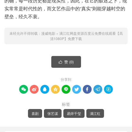
的确，每一段历史都是现实性，因此，在它的叙述之下，现
实常常是时代性的，而文艺作品中的“真实”则能穿越时空的
壁垒，经久不衰。
未经允许不得转载：
漫威电影
»
满江红网盘资源百度云免费在线观看【高
清1080P】免费下载
赞 (
0
)

分享到









标签
喜剧
张艺谋
易烊千玺
满江红