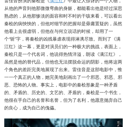
雷佳音扮演的秦桧是《
满江红
》中最让人惊讶的一个人物，
从他的声音到他那微微弯曲的身躯，都能看出他是经过深思
熟虑的，从他那惨淡的面容和时不时的干咳来看，可以看出
秦桧的病怏怏的，但他对细节的把握却是毋庸置疑的，虽然
他看上去很虚弱，但他在与何立说话的时候，却用了一
个“斩”字，将秦桧的凶残暴虐表现得淋漓尽致。而到了《满
江红》这一幕，更是对演员们的一种极大的挑战，表面上，
秦桧只是一个代名词，他说得热情洋溢，朗读《满江红》，
虽然是他的替代品，但他也无法摆脱命运的阴影，他将这两
个角色的差距完美地展现了出来。雷佳音是这部电影中，惟
一一个真正的人物，她完美地刻画出了一个邪恶、邪恶、邪
恶、恐怖的人物。事实上，电影中的秦桧形象是一种矛盾
的、矛盾的、历史的、文艺的、矛盾的，秦桧是一个书生，
他很在乎自己的名誉和名誉，但为了名利，他愿意抛弃自己
的良心，成为自己的傀儡。